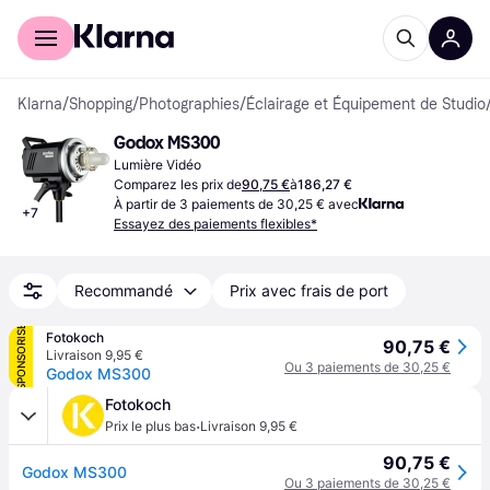
Acheter avec Klarna
Espace entreprises
Klarna
/
Shopping
/
Photographies
/
Éclairage et Équipement de Studio
Godox MS300
Lumière Vidéo
Comparez les prix de
90,75 €
à
186,27 €
À partir de 3 paiements de 30,25 € avec
+
7
Essayez des paiements flexibles*
Recommandé
Prix avec frais de port
SPONSORISÉ
Fotokoch
90,75 €
Livraison 9,95 €
Ou 3 paiements de 30,25 €
Godox MS300
Fotokoch
·
Prix le plus bas
Livraison 9,95 €
90,75 €
Godox MS300
Ou 3 paiements de 30,25 €