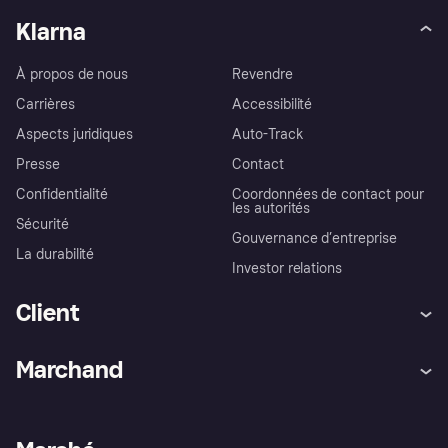
Klarna
À propos de nous
Revendre
Carrières
Accessibilité
Aspects juridiques
Auto-Track
Presse
Contact
Confidentialité
Coordonnées de contact pour
les autorités
Sécurité
Gouvernance d’entreprise
La durabilité
Investor relations
Client
Aide
Réclamations
Marchand
Login
Protection contre la fraude
Support Marchand
Portail développeurs
L'appli shopping de Klarna
Paramètres de confidentialité
Portail Marchand
Statut opérationnel
Explorez les magasins
Votre droit de rétractation