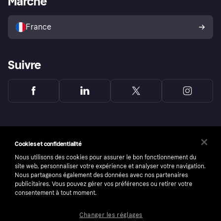
Marché
Vendre avec Klarna
Plateformes et partenaires
Politique de protection de
l’acheteur Klarna
France
Suivre
Cookies et confidentialité
Nous utilisons des cookies pour assurer le bon fonctionnement du
site web, personnaliser votre expérience et analyser votre navigation.
Nous partageons également des données avec nos partenaires
publicitaires. Vous pouvez gérer vos préférences ou retirer votre
consentement à tout moment.
Changer les réglages
Copyright © 2005-2026 Klarna Bank AB (publ). Headquarters: Stockholm, Sweden. All