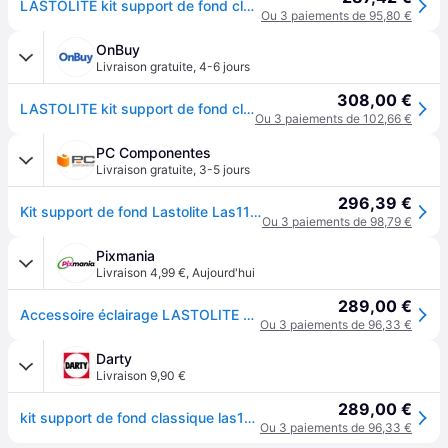
LASTOLITE kit support de fond classique LAS1108
Ou 3 paiements de 95,80 €
OnBuy
Livraison gratuite
,
4-6 jours
308,00 €
LASTOLITE kit support de fond classique LAS1108
Ou 3 paiements de 102,66 €
PC Componentes
Livraison gratuite
,
3-5 jours
296,39 €
Kit support de fond Lastolite Las1108 3 m avec pinces métalliques
Ou 3 paiements de 98,79 €
Pixmania
Livraison 4,99 €
,
Aujourd'hui
289,00 €
Accessoire éclairage LASTOLITE LAS 1108 - Neuf - Noir
Ou 3 paiements de 96,33 €
Darty
Livraison 9,90 €
289,00 €
kit support de fond classique las1108
Ou 3 paiements de 96,33 €