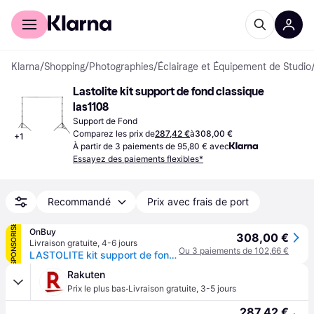
Acheter avec Klarna
Espace entreprises
Klarna
/
Shopping
/
Photographies
/
Éclairage et Équipement de Studio
Lastolite kit support de fond classique 
las1108
Support de Fond
Comparez les prix de
287,42 €
à
308,00 €
+
1
À partir de 3 paiements de 95,80 € avec
Essayez des paiements flexibles*
Recommandé
Prix avec frais de port
SPONSORISÉ
OnBuy
308,00 €
Livraison gratuite
,
4-6 jours
Ou 3 paiements de 102,66 €
LASTOLITE kit support de fond classique LAS1108
Rakuten
·
Prix le plus bas
Livraison gratuite
,
3-5 jours
287,42 €