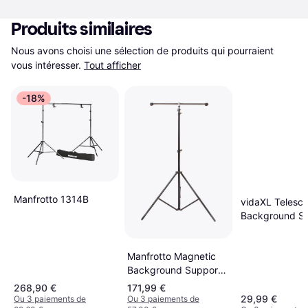
Produits similaires
Nous avons choisi une sélection de produits qui pourraient 
vous intéresser.
Tout afficher
-18%
Manfrotto 1314B
vidaXL Telesco
Background S
Manfrotto Magnetic
Background Support
Kit
268,90 €
171,99 €
29,99 €
Ou 3 paiements de
Ou 3 paiements de