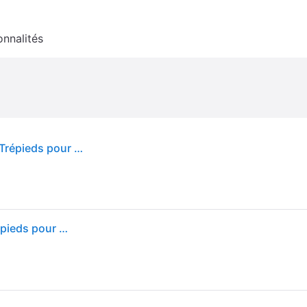
onnalités
Manfrotto - A5033 - BASE PLIANTE ROLLER 33 - Trépieds pour éclairage
Manfrotto - A5033 - BASE PLIANTE ROLLER 33 - Trépieds pour éclairage