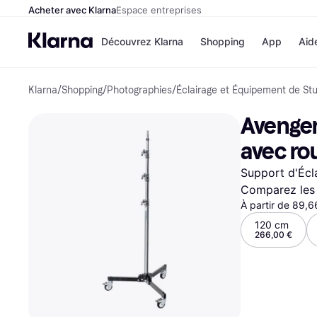
Acheter avec Klarna
Espace entreprises
Découvrez Klarna
Shopping
App
Aid
Klarna
/
Shopping
/
Photographies
/
Éclairage et Équipement de St
Options de paiem
Magasins
Toutes les options d
Cdiscoun
Avenger 
paiement
Airbnb
Payer maintenant
Booking.
avec ro
Paiement en 3 fois
Temu
Paiement à 30 jours
JD Sport
Support d'Écl
Klarna sur Apple Pa
Comparez les 
À partir de 89,
Voir tous les
120 cm
266,00 €