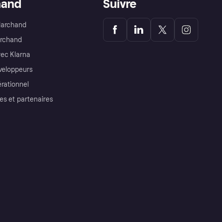
hand
Suivre
Marchand
archand
ec Klarna
éveloppeurs
érationnel
es et partenaires