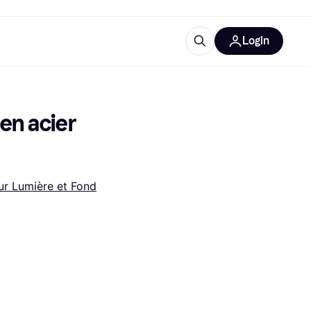
Login
lus d'informations
de bureau
u'est-ce que Klarna?
en acier 
ur Lumière et Fond
catégories