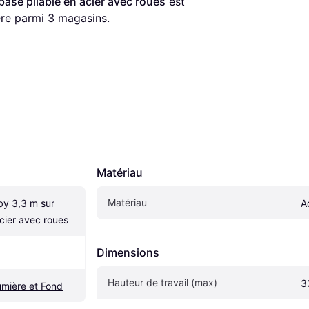
ase pliable en acier avec roues
 est 
ère parmi 
3
 magasins.
Matériau
Matériau
y 3,3 m sur 
A
acier avec roues
Dimensions
Hauteur de travail (max)
3
mière et Fond