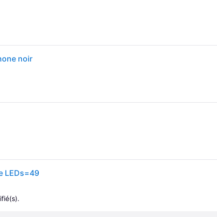
hone noir
de LEDs=49
fié(s).