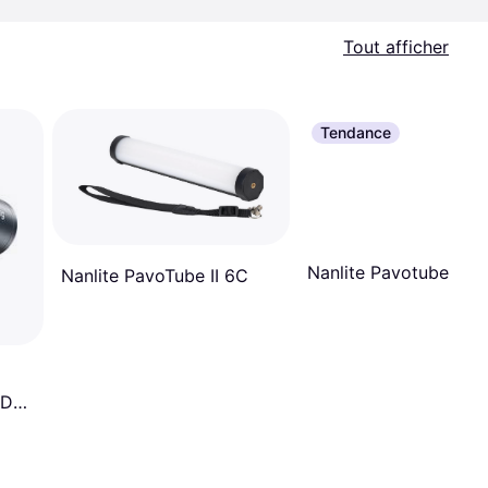
Tout afficher
Tendance
Nanlite Pavotube II 3
Nanlite PavoTube II 6C
ED