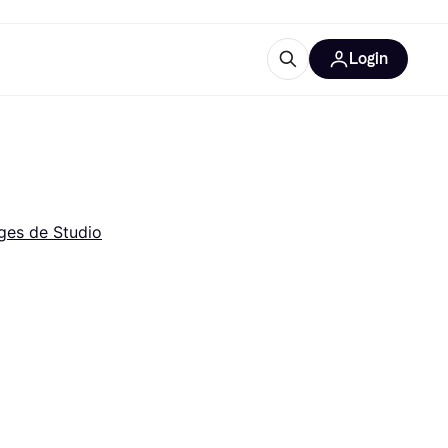
Login
lus d'informations
de bureau
u'est-ce que Klarna?
ages de Studio
catégories