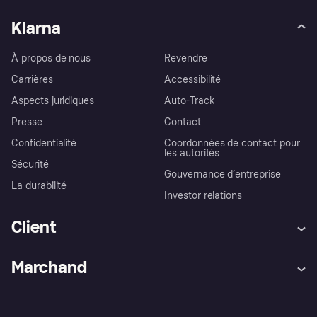
Klarna
À propos de nous
Revendre
Carrières
Accessibilité
Aspects juridiques
Auto-Track
Presse
Contact
Confidentialité
Coordonnées de contact pour
les autorités
Sécurité
Gouvernance d’entreprise
La durabilité
Investor relations
Client
Aide
Réclamations
Marchand
Login
Protection contre la fraude
Support Marchand
Portail développeurs
L'appli shopping de Klarna
Paramètres de confidentialité