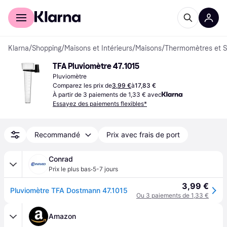
Acheter avec Klarna
Espace entreprises
Klarna
/
Shopping
/
Maisons et Intérieurs
/
Maisons
/
Thermomètres et S
TFA Pluviomètre 47.1015
Pluviomètre
Comparez les prix de
3,99 €
à
17,83 €
À partir de 3 paiements de 1,33 € avec
Essayez des paiements flexibles*
Recommandé
Prix avec frais de port
Conrad
·
Prix le plus bas
5-7 jours
3,99 €
Pluviomètre TFA Dostmann 47.1015
Ou 3 paiements de 1,33 €
Amazon