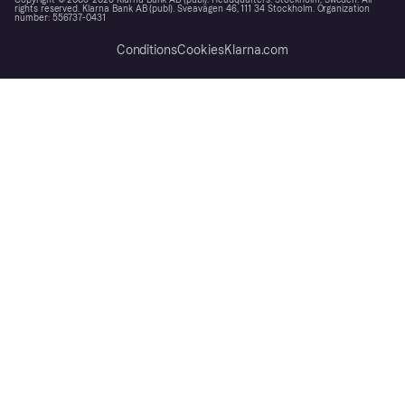
Copyright © 2005-2026 Klarna Bank AB (publ). Headquarters: Stockholm, Sweden. All
rights reserved. Klarna Bank AB (publ). Sveavägen 46, 111 34 Stockholm. Organization
number: 556737-0431
Conditions
Cookies
Klarna.com