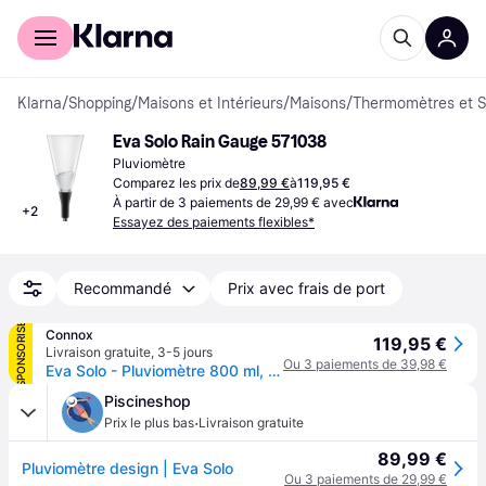
Acheter avec Klarna
Espace entreprises
Klarna
/
Shopping
/
Maisons et Intérieurs
/
Maisons
/
Thermomètres et S
Eva Solo Rain Gauge 571038
Pluviomètre
Comparez les prix de
89,99 €
à
119,95 €
À partir de 3 paiements de 29,99 € avec
+
2
Essayez des paiements flexibles*
Recommandé
Prix avec frais de port
SPONSORISÉ
Connox
119,95 €
Livraison gratuite
,
3-5 jours
Ou 3 paiements de 39,98 €
Eva Solo - Pluviomètre 800 ml, verre - Transparent
Piscineshop
·
Prix le plus bas
Livraison gratuite
89,99 €
Pluviomètre design | Eva Solo
Ou 3 paiements de 29,99 €