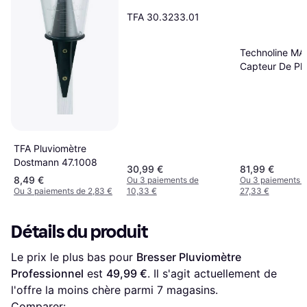
TFA 30.3233.01
Technoline MA
Capteur De Plu
Blanc
TFA Pluviomètre
Dostmann 47.1008
30,99 €
81,99 €
8,49 €
Ou 3 paiements de
Ou 3 paiements 
Ou 3 paiements de 2,83 €
10,33 €
27,33 €
Détails du produit
Le prix le plus bas pour 
Bresser Pluviomètre 
Professionnel
 est 
49,99 €
. Il s'agit actuellement de 
l'offre la moins chère parmi 
7
 magasins.
Comparer: