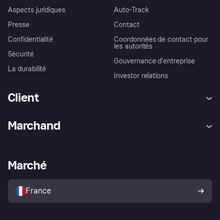
Aspects juridiques
Auto-Track
Presse
Contact
Confidentialité
Coordonnées de contact pour
les autorités
Sécurité
Gouvernance d’entreprise
La durabilité
Investor relations
Client
Aide
Réclamations
Marchand
Login
Protection contre la fraude
Support Marchand
Portail développeurs
L'appli shopping de Klarna
Paramètres de confidentialité
Portail Marchand
Statut opérationnel
Marché
Explorez les magasins
Votre droit de rétractation
Vendre avec Klarna
Plateformes et partenaires
Politique de protection de
l’acheteur Klarna
France