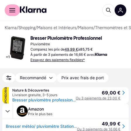
Acheter avec Klarna
Espace entreprises
Klarna
/
Shopping
/
Maisons et Intérieurs
/
Maisons
/
Thermomètres et S
Bresser Pluviomètre Professionnel
Pluviomètre
Comparez les prix de
49,99 €
à
85,75 €
À partir de 3 paiements de 16,66 € avec
+
1
Essayez des paiements flexibles*
Recommandé
Prix avec frais de port
SPONSORISÉ
Nature & Découvertes
69,00 €
Livraison gratuite
,
3-5 jours
Ou 3 paiements de 23,00 €
Bresser pluviomètre professionnel
Amazon
Prix le plus bas
49,99 €
Bresser météo/ pluviomètre Station sans Fil avec capteur extérieur de Professionnel avec Horloge Radio DCF, réveil avec rétroéclairage et Stockage des données de valeurs maximales et maximales
Ou 3 paiements de 16,66 €