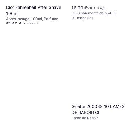
Dior Fahrenheit After Shave
16,20 €
216,00 €/L
Ou 3 paiements de 5,40 €
100ml
9+ magasins
Après-rasage, 100ml, Parfumé
51,89 €
518,90 €/L
Ou 3 paiements de 17,29 €
9+ magasins
Gillette 200039 10 LAMES
DE RASOIR GII
Lame de Rasoir