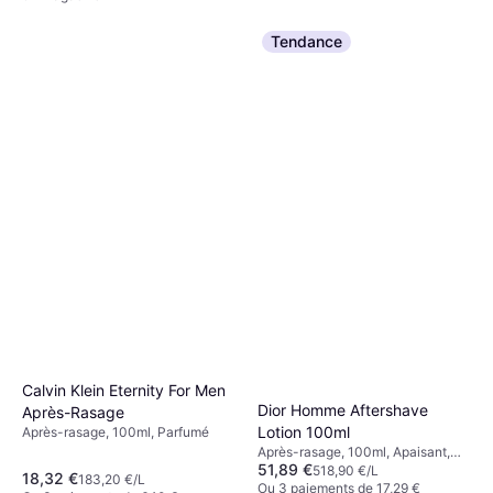
Tendance
Calvin Klein Eternity For Men
Dior Homme Aftershave
Après-Rasage
Lotion 100ml
Après-rasage, 100ml, Parfumé
Après-rasage, 100ml, Apaisant,
51,89 €
Adoucissant, Parfumé
518,90 €/L
18,32 €
183,20 €/L
Ou 3 paiements de 17,29 €