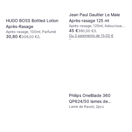
Jean Paul Gaultier Le Male
HUGO BOSS Bottled Lotion
Après-rasage 125 ml
Après-rasage, 125ml, Adoucissant,
Après-Rasage
45 €
Apaisant, Parfumé
360,00 €/L
Après-rasage, 100ml, Parfumé
Ou 3 paiements de 15,00 €
30,80 €
308,00 €/L
9+ magasins
Ou 3 paiements de 10,26 €
9+ magasins
Philips OneBlade 360
QP624/50 lames de
Lame de Rasoir, 2pcs
rechange for OneBlade 360
4 pcs