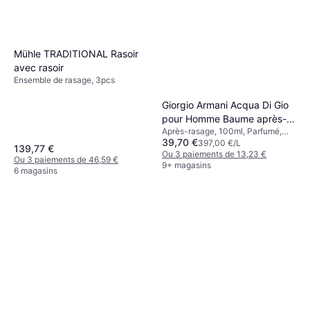
Ou 3 paiements de 2,99 €
9+ magasins
Mühle TRADITIONAL Rasoir
avec rasoir
Ensemble de rasage, 3pcs
Giorgio Armani Acqua Di Gio
pour Homme Baume après-
Après-rasage, 100ml, Parfumé,
rasage
39,70 €
Nourrissant, Apaisant
397,00 €/L
139,77 €
Ou 3 paiements de 13,23 €
Ou 3 paiements de 46,59 €
9+ magasins
6 magasins