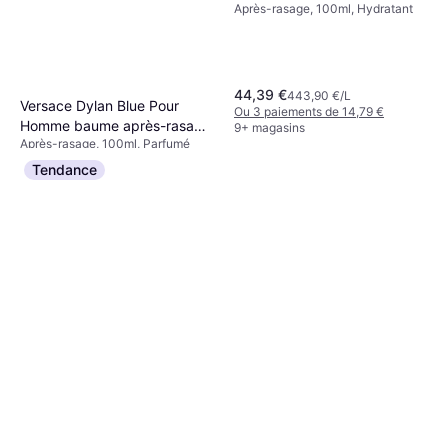
Après-rasage, 100ml, Hydratant
44,39 €
443,90 €/L
Versace Dylan Blue Pour
Ou 3 paiements de 14,79 €
Homme baume après-rasage
9+ magasins
Après-rasage, 100ml, Parfumé
pour homme 100 ml
25,68 €
256,80 €/L
Tendance
Ou 3 paiements de 8,56 €
9+ magasins