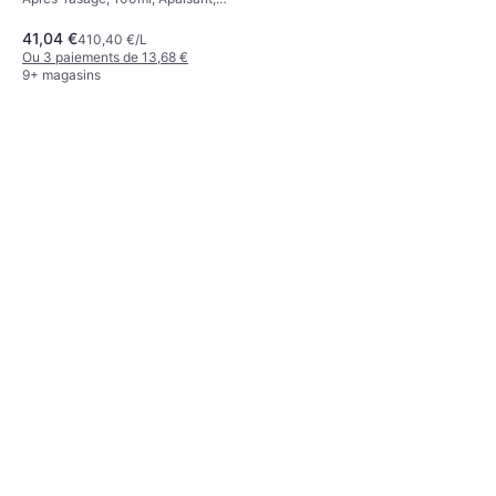
Parfumé
41,04 €
410,40 €/L
Ou 3 paiements de 13,68 €
9+ magasins
Biotherm Homme Shaving
Foam 200ml
Mousse à raser, 200ml, Apaisant
11,99 €
59,95 €/L
Ou 3 paiements de 3,99 €
9+ magasins