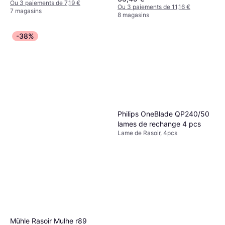
Aloe Vera
Ou 3 paiements de 7,19 €
Ou 3 paiements de 11,16 €
7 magasins
8 magasins
-38%
Philips OneBlade QP240/50
lames de rechange 4 pcs
Lame de Rasoir, 4pcs
Mühle Rasoir Mulhe r89