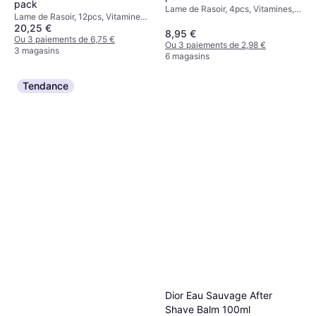
pack
Lame de Rasoir, 4pcs, Vitamines,
Lame de Rasoir, 12pcs, Vitamines,
Hydratant
20,25 €
Hydratant, Testé
8,95 €
dermatologiquement
Ou 3 paiements de 6,75 €
Ou 3 paiements de 2,98 €
3 magasins
6 magasins
Tendance
Dior Eau Sauvage After
Shave Balm 100ml