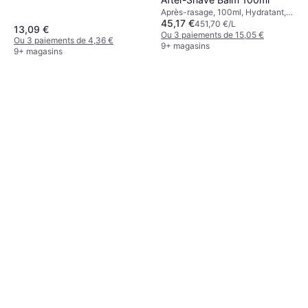
Après-rasage, 100ml, Hydratant,
45,17 €
Parfumé, Nourrissant, Apaisant
451,70 €/L
13,09 €
Ou 3 paiements de 15,05 €
Ou 3 paiements de 4,36 €
9+ magasins
9+ magasins