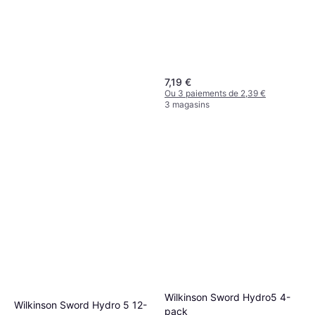
7,19 €
Ou 3 paiements de 2,39 €
3 magasins
Jean Paul Gaultier "Le Male"
Baume Après-Rasage
Après-rasage, 100ml, Parfumé,
Apaisant
31 €
Adoucissant
310,00 €/L
Ou 3 paiements de 10,33 €
9+ magasins
Wilkinson Sword Hydro5 4-
Wilkinson Sword Hydro 5 12-
pack