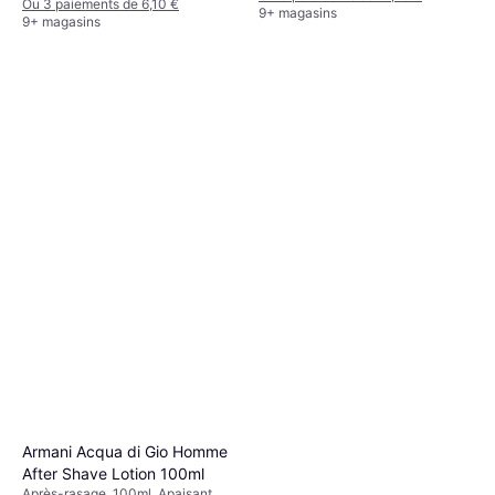
Ou 3 paiements de 6,10 €
9+ magasins
9+ magasins
Armani Acqua di Gio Homme
After Shave Lotion 100ml
Après-rasage, 100ml, Apaisant,