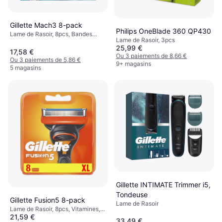
Gillette Mach3 8-pack
Philips OneBlade 360 QP430
Lame de Rasoir, 8pcs, Bandes
Lame de Rasoir, 3pcs
hydratantes
25,99 €
17,58 €
Ou 3 paiements de 8,66 €
Ou 3 paiements de 5,86 €
9+ magasins
5 magasins
Gillette INTIMATE Trimmer i5,
Tondeuse
Gillette Fusion5 8-pack
Lame de Rasoir
Lame de Rasoir, 8pcs, Vitamines,
21,59 €
Recharge, Bandes hydratantes,
33,49 €