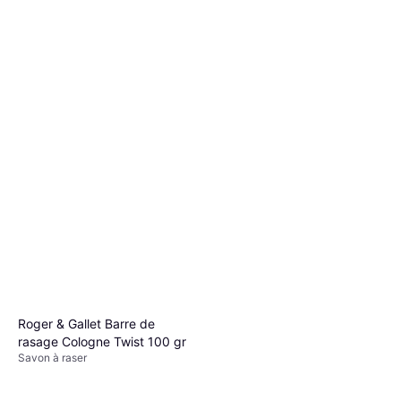
Clinique Gel de rasage men
Gel à raser, 125ml, Adoucissant
Biotherm Homme Basics Line
14,60 €
116,80 €/L
Comfort Balm 75ml
Ou 3 paiements de 4,86 €
Après-rasage, 75ml, Apaisant
9+ magasins
24,77 €
330,27 €/L
Ou 3 paiements de 8,25 €
9+ magasins
Roger & Gallet Barre de
rasage Cologne Twist 100 gr
Savon à raser