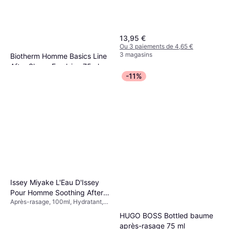
13,95 €
Ou 3 paiements de 4,65 €
3 magasins
Biotherm Homme Basics Line
After Shave Emulsion 75ml
Après-rasage, 75ml, Nourrissant,
-11%
25,66 €
Testé dermatologiquement,
342,13 €/L
Hydratant, Sans paraben,
Ou 3 paiements de 8,55 €
Adoucissant, Apaisant
9+ magasins
Issey Miyake L'Eau D'Issey
Pour Homme Soothing After
Après-rasage, 100ml, Hydratant,
Shave Balm 100ml
Apaisant
HUGO BOSS Bottled baume
après-rasage 75 ml