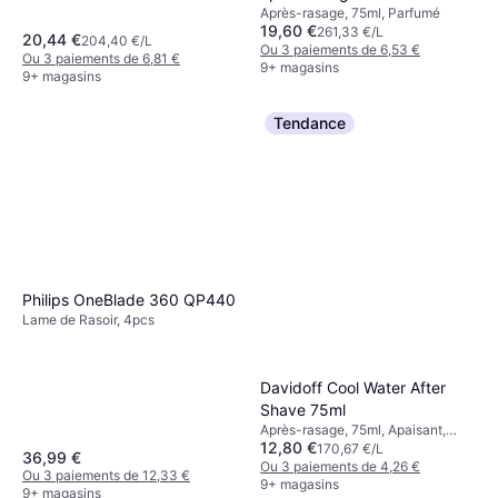
Après-rasage, 75ml, Parfumé
19,60 €
261,33 €/L
20,44 €
204,40 €/L
Ou 3 paiements de 6,53 €
Ou 3 paiements de 6,81 €
9+ magasins
9+ magasins
Tendance
Philips OneBlade 360 QP440
Lame de Rasoir, 4pcs
Davidoff Cool Water After
Shave 75ml
Après-rasage, 75ml, Apaisant,
12,80 €
Rafraîchissant, Parfumé
170,67 €/L
36,99 €
Ou 3 paiements de 4,26 €
Ou 3 paiements de 12,33 €
9+ magasins
9+ magasins