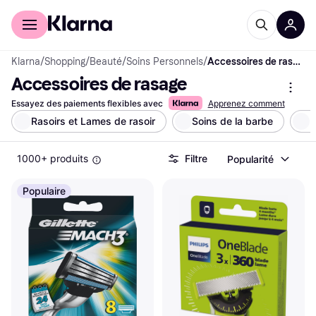
Acheter avec Klarna
Espace entreprises
Klarna
/
Shopping
/
Beauté
/
Soins Personnels
/
Accessoires de rasage
Accessoires de rasage
Essayez des paiements flexibles avec
Apprenez comment
Rasoirs et Lames de rasoir
Soins de la barbe
N
1000+ produits
Filtre
Popularité
Populaire