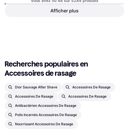
Vous avez vu 48 sur 5284 produits
30ml
Rabanne Invictus After Shave
Afficher plus
Lotion 100ml
Après-rasage, 100ml, Parfumé
36,34 €
363,40 €/L
7,26 €
242,00 €/L
Ou 3 paiements de 12,11 €
Ou 3 paiements de 2,42 €
9+ magasins
9+ magasins
1
2
3
...
57
...
111
Recherches populaires en 
Accessoires de rasage
Dior Sauvage After Shave
Accessoires De Rasage
Accessoires De Rasage
Accessoires De Rasage
Antibactérien Accessoires De Rasage
Poils Incarnés Accessoires De Rasage
Nourrissant Accessoires De Rasage