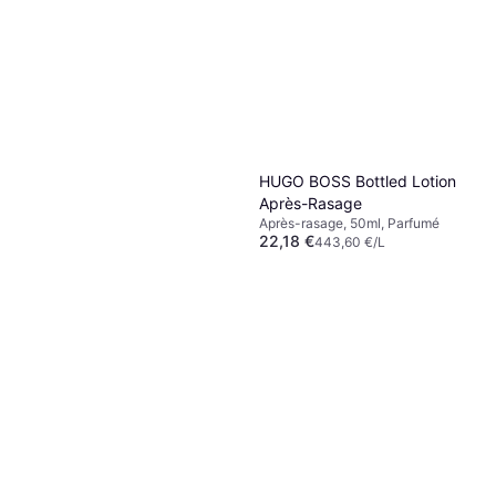
HUGO BOSS Bottled Lotion
Après-Rasage
Après-rasage, 50ml, Parfumé
22,18 €
443,60 €/L
Ou 3 paiements de 7,39 €
9+ magasins
Nuxe Mousse À Raser Anti-
Irritations
8,99 €
59,93 €/L