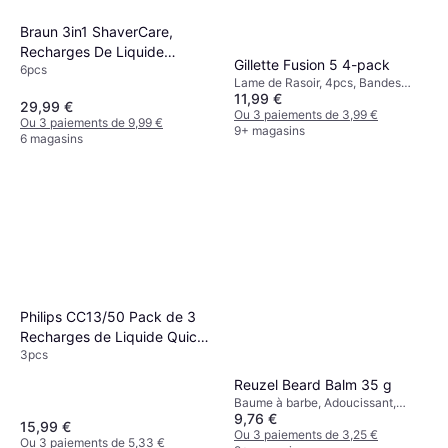
Braun 3in1 ShaverCare,
Recharges De Liquide
Gillette Fusion 5 4-pack
6pcs
Nettoyant 3-en-1 Pour
Lame de Rasoir, 4pcs, Bandes
Stations SmartCare
11,99 €
hydratantes
29,99 €
Ou 3 paiements de 3,99 €
Ou 3 paiements de 9,99 €
9+ magasins
6 magasins
Philips CC13/50 Pack de 3
Recharges de Liquide Quick
3pcs
Clean Pod 480 ml
Reuzel Beard Balm 35 g
Baume à barbe, Adoucissant,
9,76 €
Apaisant, Nourrissant, Hydratant,
15,99 €
Parfumé, Vitamines, Antioxydants
Ou 3 paiements de 3,25 €
Ou 3 paiements de 5,33 €