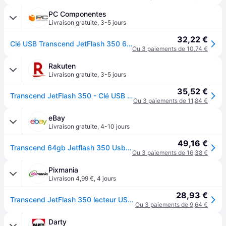
PC Componentes
Livraison gratuite
,
3-5 jours
32,22 €
Clé USB Transcend JetFlash 350 64GB USB 2.0 noire
Ou 3 paiements de 10,74 €
Rakuten
Livraison gratuite
,
3-5 jours
35,52 €
Transcend JetFlash 350 - Clé USB - 64 Go - USB 2.0 - noir
Ou 3 paiements de 11,84 €
eBay
Livraison gratuite
,
4-10 jours
49,16 €
Transcend 64gb Jetflash 350 Usb 2.0 Usb Stick Ts64gjf350
Ou 3 paiements de 16,38 €
Pixmania
Livraison 4,99 €
,
4 jours
28,93 €
Transcend JetFlash 350 lecteur USB flash 64 Go USB Type-A 2.0 Noir - Neuf
Ou 3 paiements de 9,64 €
Darty