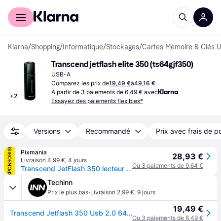
Acheter avec Klarna
Espace entreprises
Klarna
/
Shopping
/
Informatique
/
Stockages
/
Cartes Mémoire & Clés 
Transcend jetflash elite 350 (ts64gjf350)
USB-A
Comparez les prix de
19,49 €
à
49,16 €
À partir de 3 paiements de 6,49 € avec
+
2
Essayez des paiements flexibles*
Versions
Recommandé
Prix avec frais de p
SPONSORISÉ
Pixmania
28,93 €
Livraison 4,99 €
,
4 jours
Ou 3 paiements de 9,64 €
Transcend JetFlash 350 lecteur USB flash 64 Go USB Type-A 2.0 Noir - Neuf
Techinn
·
Prix le plus bas
Livraison 2,99 €
,
9 jours
19,49 €
Transcend Jetflash 350 Usb 2.0 64gb Pendrive Noir
Ou 3 paiements de 6,49 €