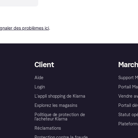
ignaler des problèmes ici
.
Client
Marc
Aide
Support 
Login
Portail M
L'appli shopping de Klarna
Vendre av
Explorez les magasins
Portail d
Politique de protection de
Statut op
l’acheteur Klarna
Plateform
Réclamations
Protection contre la fraude