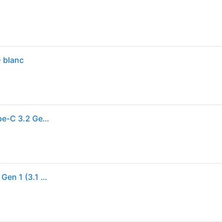
- blanc
Intenso Flash Line lecteur USB flash 128 Go USB Type-C 3.2 Gen 1 (3.1 Gen 1) Blanc - Neuf
Flash Line lecteur USB flash 128 Go USB Type-C 3.2 Gen 1 (3.1 Gen 1) Blanc