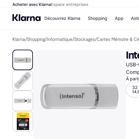
Acheter avec Klarna
Espace entreprises
Découvrez Klarna
Shopping
App
Aid
Klarna
/
Shopping
/
Informatique
/
Stockages
/
Cartes Mémoire & Cl
Options de paiem
Magasins
Toutes les options d
Cdiscoun
Int
paiement
Airbnb
Payer maintenant
Booking.
USB-
Paiement en 3 fois
Temu
Paiement à 30 jours
JD Sport
Compa
Klarna sur Apple Pa
À part
32
14,
Voir tous les