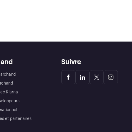
hand
Suivre
Marchand
archand
ec Klarna
éveloppeurs
érationnel
es et partenaires