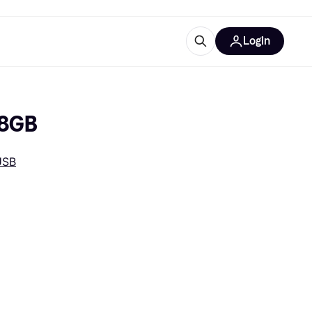
Login
lus d'informations
de bureau
u'est-ce que Klarna?
28GB
USB
catégories