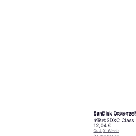
SanDisk Extreme 
SanDisk Ultra 12
microSDXC Class 
USB-A
12,04 €
U3 V30 A2 200/1
Ou 4,01 €/mois
512GB