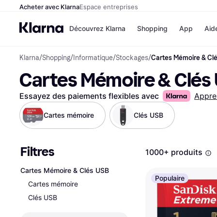
Acheter avec Klarna
Espace entreprises
Découvrez Klarna
Shopping
App
Aid
Klarna
/
Shopping
/
Informatique
/
Stockages
/
Cartes Mémoire & Cl
Options de paiem
Magasins
Cartes Mémoire & Clés
Toutes les options d
Cdiscoun
paiement
Airbnb
Payer maintenant
Booking.
Essayez des paiements flexibles avec
Appre
Paiement en 3 fois
Temu
Paiement à 30 jours
JD Sport
Cartes mémoire
Clés USB
Klarna sur Apple Pa
Filtres
Voir tous les
1000+ produits
Cartes Mémoire & Clés USB
Populaire
Cartes mémoire
Clés USB