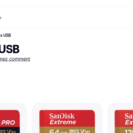
e
és USB
ent
Shopping et récompenses
Comparez les prix
Services bancaires
Mobile
P
Photographies
Matériels 
 USB
e
t
Cashback
Soldes
Jeux et Divertissement
Carte Klarna
eSIM voyage
Q
Explorez les magasins
Beauté
Téléphones & Wearables
Solde
com
Abonnement
Vêtements
Enfants et Famille
Comptes d’épargne
nez comment
Jouets
Transports Motorisés
Compte épargne flex
s
Maisons et Intérieurs
Jardin et Patio
Compte épargne fixe
y
Son et Vision
Appareils de Cuisine
Sports et Plein air
Appareils
Informatique
électroménagers
 magasins
Faites-le vous-même
Livres, Films et Musique
Toutes les 