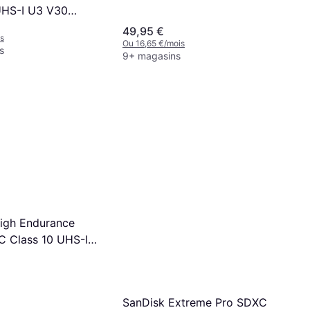
UHS-I U3 V30
/s 64GB
49,95 €
s
Ou 16,65 €/mois
s
9+ magasins
igh Endurance
 Class 10 UHS-I
00/40MB/s 64GB
SanDisk Extreme Pro SDXC