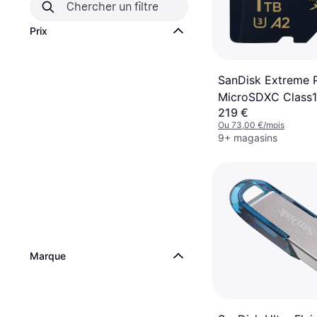
Prix
SanDisk Extreme 
MicroSDXC Class1
219 €
U3 V30 A2 200/1
Ou 73,00 €/mois
+SD adapter
9+ magasins
Marque