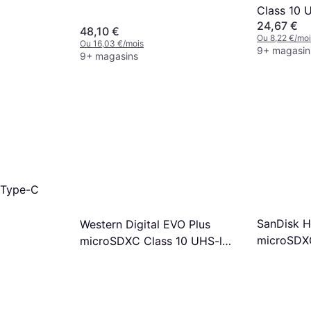
Class 10 
24,67 €
200/90MB
48,10 €
Ou 8,22 €/moi
Ou 16,03 €/mois
9+ magasin
9+ magasins
 Type-C
SanDisk H
Western Digital EVO Plus
microSDXC
microSDXC Class 10 UHS-l
U3 V30 1
U3 V30 A2 160/120MB/s
+Adapter
512GB +SD adapter