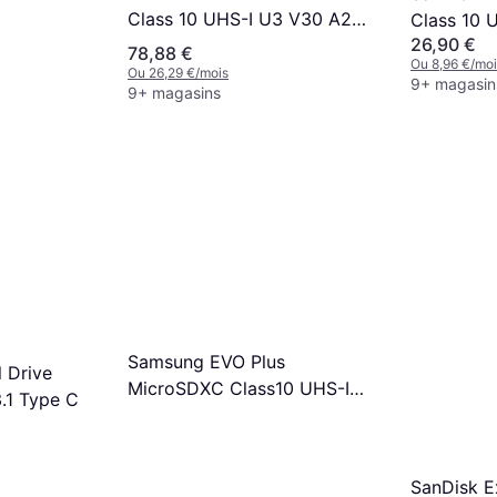
Class 10 UHS-I U3 V30 A2
Class 10 
26,90 €
160/90MB/s 512GB
190/90MB
78,88 €
Ou 8,96 €/moi
Adapter
Ou 26,29 €/mois
9+ magasin
9+ magasins
Samsung EVO Plus
l Drive
MicroSDXC Class10 UHS-I
.1 Type C
U3 A2 V30 160/120MB/s
256GB +SD adapter
SanDisk 