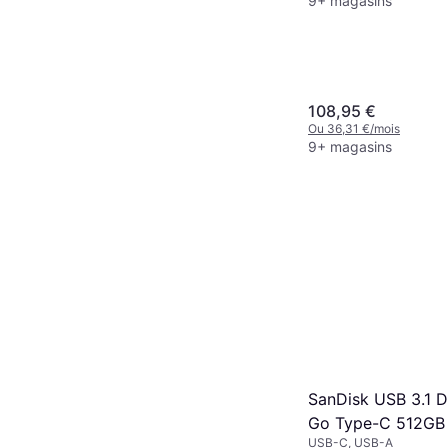
9+ magasins
108,95 €
Ou 36,31 €/mois
9+ magasins
SanDisk USB 3.1 D
Go Type-C 512GB
USB-C, USB-A