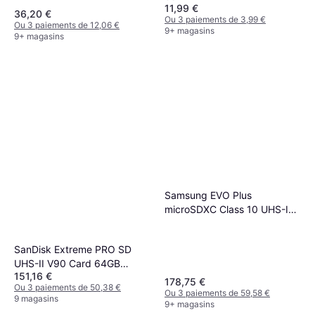
11,99 €
36,20 €
Ou 3 paiements de 3,99 €
Ou 3 paiements de 12,06 €
9+ magasins
9+ magasins
Samsung EVO Plus
microSDXC Class 10 UHS-I
U3 V30 A2 160MB/s 1TB +SD
adapter
SanDisk Extreme PRO SD
UHS-II V90 Card 64GB
151,16 €
SDSDXDM-064G
178,75 €
Ou 3 paiements de 50,38 €
Ou 3 paiements de 59,58 €
9 magasins
9+ magasins