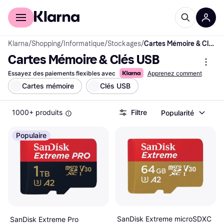
Acheter avec Klarna
Espace entreprises
Klarna
/
Shopping
/
Informatique
/
Stockages
/
Cartes Mémoire & Clés USB
Cartes Mémoire & Clés USB
Essayez des paiements flexibles avec
Apprenez comment
Cartes mémoire
Clés USB
1000+ produits
Filtre
Popularité
Populaire
SanDisk Extreme microSDXC
SanDisk Extreme Pro