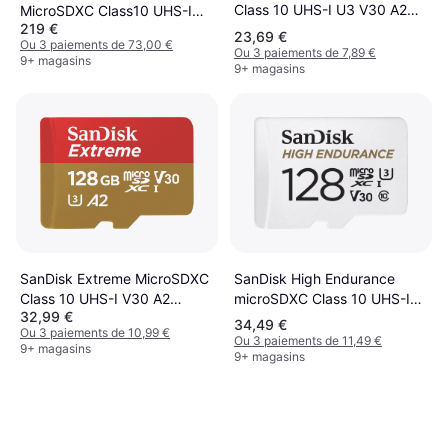
Class 10 UHS-I U3 V30 A2
MicroSDXC Class10 UHS-I
219 €
170/80MB/s 64GB
U3 V30 A2 200/140MB/s 1TB
23,69 €
Ou 3 paiements de 73,00 €
+SD adapter
Ou 3 paiements de 7,89 €
9+ magasins
9+ magasins
SanDisk High Endurance
SanDisk Extreme MicroSDXC
microSDXC Class 10 UHS-I
Class 10 UHS-I V30 A2
32,99 €
U3 V30 128GB +Adapter
190/90MB/s 128 GB
34,49 €
Ou 3 paiements de 10,99 €
Ou 3 paiements de 11,49 €
9+ magasins
9+ magasins