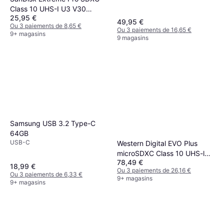
Class 10 UHS-I U3 V30
25,95 €
200/90MB/s 64GB
49,95 €
Ou 3 paiements de 8,65 €
Ou 3 paiements de 16,65 €
9+ magasins
9 magasins
Samsung USB 3.2 Type-C
64GB
USB-C
Western Digital EVO Plus
microSDXC Class 10 UHS-l
78,49 €
U3 V30 A2 160/120MB/s
18,99 €
Ou 3 paiements de 26,16 €
512GB +SD adapter
Ou 3 paiements de 6,33 €
9+ magasins
9+ magasins