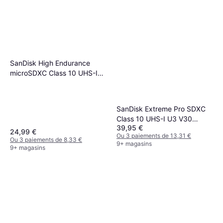
SanDisk High Endurance
microSDXC Class 10 UHS-I
U3 V30 100/40MB/s 64GB
+Adapter
SanDisk Extreme Pro SDXC
Class 10 UHS-I U3 V30
39,95 €
200/90MB/s 128GB
24,99 €
Ou 3 paiements de 13,31 €
Ou 3 paiements de 8,33 €
9+ magasins
9+ magasins