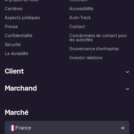
Carrières
Accessibilité
Aspects juridiques
Auto-Track
Presse
Contact
Confidentialité
Coordonnées de contact pour
les autorités
Sécurité
Gouvernance d’entreprise
La durabilité
Investor relations
Client
Aide
Réclamations
Marchand
Login
Protection contre la fraude
Support Marchand
Portail développeurs
L'appli shopping de Klarna
Paramètres de confidentialité
Portail Marchand
Statut opérationnel
Marché
Explorez les magasins
Votre droit de rétractation
Vendre avec Klarna
Plateformes et partenaires
Politique de protection de
l’acheteur Klarna
France