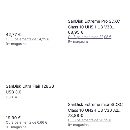
SanDisk Extreme Pro SDXC
Class 10 UHS-I U3 V30
68,95 €
200/140MB/s 256GB
42,77 €
Ou 3 paiements de 22,98 €
Ou 3 paiements de 14,25 €
9+ magasins
9+ magasins
SanDisk Ultra Flair 128GB
USB 3.0
USB-A
SanDisk Extreme microSDXC
Class 10 UHS-I U3 V30 A2
78,88 €
160/90MB/s 512GB
19,99 €
Ou 3 paiements de 26,29 €
Ou 3 paiements de 6,66 €
9+ magasins
9+ magasins