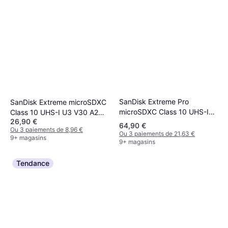
SanDisk Extreme Pro
SanDisk Extreme microSDXC
microSDXC Class 10 UHS-I
Class 10 UHS-I U3 V30 A2
26,90 €
U3 V30 A2 200/140MB/s
190/90MB/s 128GB +SD
64,90 €
Ou 3 paiements de 8,96 €
256GB
Adapter
Ou 3 paiements de 21,63 €
9+ magasins
9+ magasins
Tendance