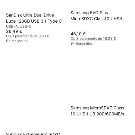
Samsung EVO Plus
SanDisk Ultra Dual Drive
MicroSDXC Class10 UHS-I
Luxe 128GB USB 3.1 Type C
U3 A2 V30 160/120MB/s
USB-A, USB-C
256GB +SD adapter
26,49 €
48,10 €
Ou 3 paiements de 8,83 €
Ou 3 paiements de 16,03 €
9+ magasins
9+ magasins
Samsung MicroSDXC Class
10 UHS-I U3 900/600MB/s
256GB
SanDisk Extreme Pro SDXC