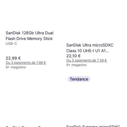
SanDisk Ultra 128GB USB 3.0
USB-A
12,04 €
Ou 3 paiements de 4,01 €
9+ magasins
SanDisk 128Gb Ultra Dual
Flash Drive Memory Stick
USB-C
SanDisk Ultra microSDXC
Class 10 UHS-I U1 A1
22,10 €
140MB/s 128GB +Adapter
22,99 €
Ou 3 paiements de 7,36 €
Ou 3 paiements de 7,66 €
9+ magasins
9+ magasins
Tendance
SanDisk Extreme microSDXC