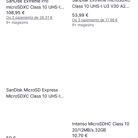
SanDisk Extreme Pro
Class 10 UHS-I U3 V30 A2
microSDXC Class 10 UHS-I
190/130MB/s 256GB
108,95 €
U3 V30 A2 200/140MB/s
53,99 €
Ou 3 paiements de 36,31 €
+Adapter
512GB
Ou 3 paiements de 17,99 €
9+ magasins
9+ magasins
SanDisk MicroSD Express
MicroSDXC Class 10 UHS-I
U3 880/650MB/s 256GB
Intenso MicroSDHC Class 10
20/12MB/s 32GB
10,70 €
50 €