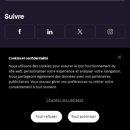
Suivre
Cookies et confidentialité
Nous utilisons des cookies pour assurer le bon fonctionnement du
site web, personnaliser votre expérience et analyser votre navigation.
Nous partageons également des données avec nos partenaires
publicitaires. Vous pouvez gérer vos préférences ou retirer votre
consentement à tout moment.
Changer les réglages
Copyright © 2005-2026 Klarna Bank AB (publ). Headquarters: Stockholm, Sweden. All
rights reserved. Klarna Bank AB (publ). Sveavägen 46, 111 34 Stockholm. Organization
number: 556737-0431
Tout refuser
Tout autoriser
Conditions
Cookies
Klarna.com