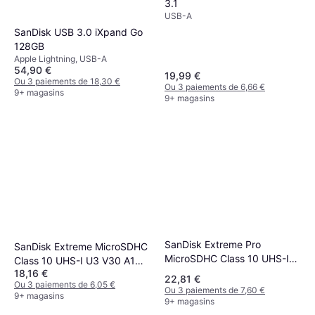
3.1
USB-A
SanDisk USB 3.0 iXpand Go
128GB
Apple Lightning, USB-A
54,90 €
19,99 €
Ou 3 paiements de 18,30 €
Ou 3 paiements de 6,66 €
9+ magasins
9+ magasins
SanDisk Extreme Pro
SanDisk Extreme MicroSDHC
MicroSDHC Class 10 UHS-I
Class 10 UHS-I U3 V30 A1
U3 V30 A1 100/90MB/s
18,16 €
100/60MB/s 32GB +Adapter
22,81 €
Ou 3 paiements de 6,05 €
32GB +SD Adapter
Ou 3 paiements de 7,60 €
9+ magasins
9+ magasins