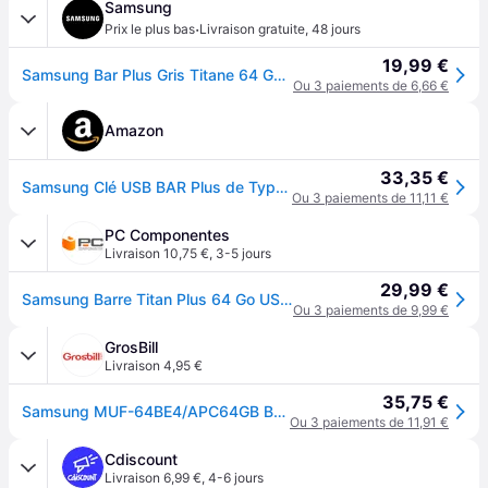
Samsung
·
Prix le plus bas
Livraison gratuite
,
48 jours
19,99 €
Samsung Bar Plus Gris Titane 64 Go Clé USB 3.1 - MUF-64BE4/APC - Titan Grey
Ou 3 paiements de 6,66 €
Amazon
33,35 €
Samsung Clé USB BAR Plus de Type A, 64 Go, 400 Mo/s en lecture, 110 Mo/s en écriture, Clé USB 3.1, résistante aux chocs, gris titane, ‎MUF-64BE4/APC
Ou 3 paiements de 11,11 €
PC Componentes
Livraison 10,75 €
,
3-5 jours
29,99 €
Samsung Barre Titan Plus 64 Go USB 3.1 Gris
Ou 3 paiements de 9,99 €
GrosBill
Livraison 4,95 €
35,75 €
Samsung MUF-64BE4/APC64GB BAR PLUS
Ou 3 paiements de 11,91 €
Cdiscount
Livraison 6,99 €
,
4-6 jours