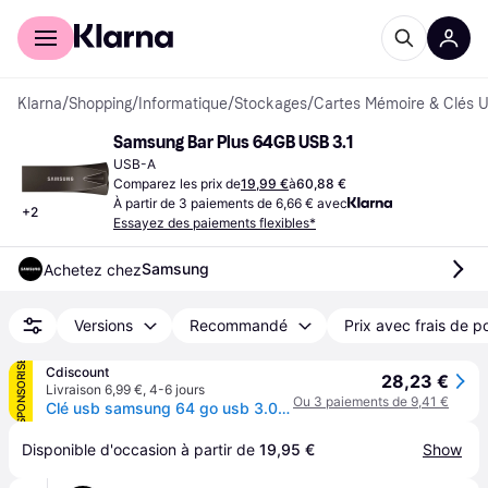
Acheter avec Klarna
Espace entreprises
Klarna
/
Shopping
/
Informatique
/
Stockages
/
Cartes Mémoire & Clés 
Samsung Bar Plus 64GB USB 3.1
USB-A
Comparez les prix de
19,99 €
à
60,88 €
À partir de 3 paiements de 6,66 € avec
+
2
Essayez des paiements flexibles*
Samsung
Achetez chez
Versions
Recommandé
Prix avec frais de p
SPONSORISÉ
Cdiscount
28,23 €
Livraison 6,99 €
,
4-6 jours
Ou 3 paiements de 9,41 €
Clé usb samsung 64 go usb 3.0 3.1 muf-32be flash mémoire drive stick 200mb/s - Gris
Disponible d'occasion à partir de 
19,95 €
Show