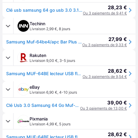
28,23 €
Clé usb samsung 64 go usb 3.0 3.1 muf-32be flash mémoire drive stick 200mb/s - Gris
Ou 3 paiements de 9,41 €
Techinn
Livraison 2,99 €
,
8 jours
27,99 €
Samsung Muf-64be4/apc Bar Plus Usb 3.1 Gen1 64gb Pendrive Gris
Ou 3 paiements de 9,33 €
Rakuten
Livraison 9,00 €
,
3-5 jours
28,62 €
Samsung MUF-64BE lecteur USB flash 64 Go USB Type-A 3.2 Gen 1 (3.1 Gen 1) Gris
Ou 3 paiements de 9,54 €
eBay
Livraison 6,90 €
,
4-10 jours
39,00 €
Clé Usb 3.0 Samsung 64 Go Muf-64be3/apc
Ou 3 paiements de 13,00 €
Pixmania
Livraison 4,99 €
,
5 jours
28,62 €
Samsung MUF-64BE lecteur USB flash 64 Go USB Type-A 3.2 Gen 1 (3.1 Gen 1) Gris - Neuf