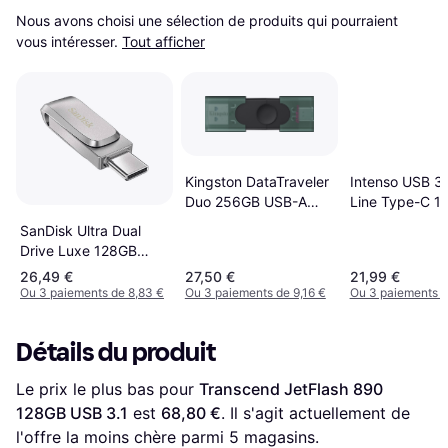
Nous avons choisi une sélection de produits qui pourraient 
vous intéresser.
Tout afficher
Intenso USB 3.
Kingston DataTraveler
Line Type-C 1
Duo 256GB USB-A
USB-C Clé USB
SanDisk Ultra Dual
Drive Luxe 128GB
USB 3.1 Type C
26,49 €
27,50 €
21,99 €
Ou 3 paiements de 8,83 €
Ou 3 paiements de 9,16 €
Ou 3 paiements d
Détails du produit
Le prix le plus bas pour 
Transcend JetFlash 890 
128GB USB 3.1
 est 
68,80 €
. Il s'agit actuellement de 
l'offre la moins chère parmi 
5
 magasins.