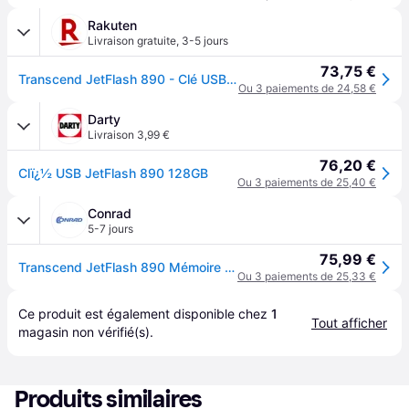
Rakuten
Livraison gratuite
,
3-5 jours
73,75 €
Transcend JetFlash 890 - Clé USB - 128 Go - USB 3.1 Gen 1 / USB-C - argent
Ou 3 paiements de 24,58 €
Darty
Livraison 3,99 €
76,20 €
Clï¿½ USB JetFlash 890 128GB
Ou 3 paiements de 25,40 €
Conrad
5-7 jours
75,99 €
Transcend JetFlash 890 Mémoire supplémentaire USB pour smartphone/tablette argent 128 GB USB 3.1 (2è gén.), USB-C®
Ou 3 paiements de 25,33 €
Ce produit est également disponible chez 
1
Tout afficher
magasin
 non vérifié(s).
Produits similaires