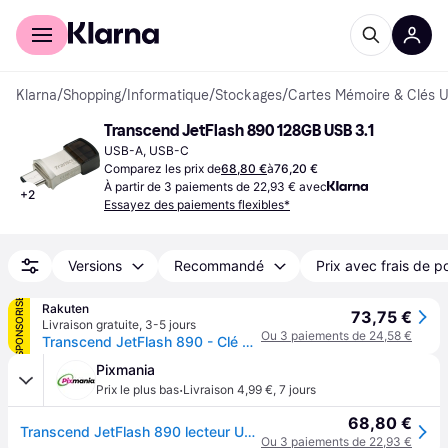
Acheter avec Klarna
Espace entreprises
Klarna
/
Shopping
/
Informatique
/
Stockages
/
Cartes Mémoire & Clés 
Transcend JetFlash 890 128GB USB 3.1
USB-A, USB-C
Comparez les prix de
68,80 €
à
76,20 €
À partir de 3 paiements de 22,93 € avec
+
2
Essayez des paiements flexibles*
Versions
Recommandé
Prix avec frais de p
SPONSORISÉ
Rakuten
73,75 €
Livraison gratuite
,
3-5 jours
Ou 3 paiements de 24,58 €
Transcend JetFlash 890 - Clé USB - 128 Go - USB 3.1 Gen 1 / USB-C - argent
Pixmania
·
Prix le plus bas
Livraison 4,99 €
,
7 jours
68,80 €
Transcend JetFlash 890 lecteur USB flash 128 Go USB Type-A / USB Type-C 3.2 Gen 1 (3.1 Gen 1) Noir, Argent - Neuf
Ou 3 paiements de 22,93 €