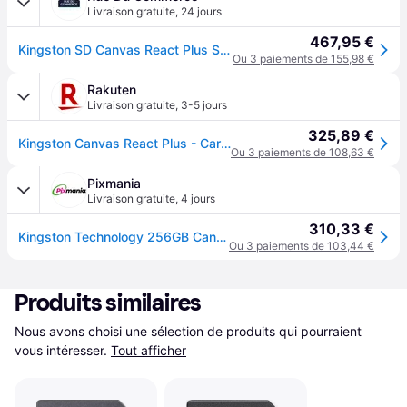
Livraison gratuite
,
24 jours
467,95 €
Kingston SD Canvas React Plus SDR2/256GB
Ou 3 paiements de 155,98 €
Rakuten
Livraison gratuite
,
3-5 jours
325,89 €
Kingston Canvas React Plus - Carte mémoire flash - 256 Go - Video Class V90 / UHS-II U3 / Class10 - SDXC UHS-II
Ou 3 paiements de 108,63 €
Pixmania
Livraison gratuite
,
4 jours
310,33 €
Kingston Technology 256GB Canvas React Plus SDXC UHS-II 300R/260W U3 V90 for Full HD/4K/8K - Neuf - Noir
Ou 3 paiements de 103,44 €
Produits similaires
Nous avons choisi une sélection de produits qui pourraient 
vous intéresser.
Tout afficher