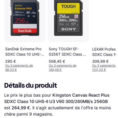
SanDisk Extreme Pro
Sony TOUGH SF-
LEXAR Professi
SDXC Class 10 UHS-II
G256T SDXC Class 10
SDXC Class 10
U3 V90 300/300MB/s
UHS-II U3 V90
U3 V90 300/2
295 €
508,45 €
309,99 €
256GB
300/299MB/s 256GB
256GB
Ou 3 paiements de
Ou 3 paiements de
Ou 3 paiements 
98,33 €
169,48 €
103,33 €
Détails du produit
Le prix le plus bas pour 
Kingston Canvas React Plus 
SDXC Class 10 UHS-II U3 ​​V90 300/260MB/s 256GB
est 
264,99 €
. Il s'agit actuellement de l'offre la moins 
chère parmi 
9
 magasins.