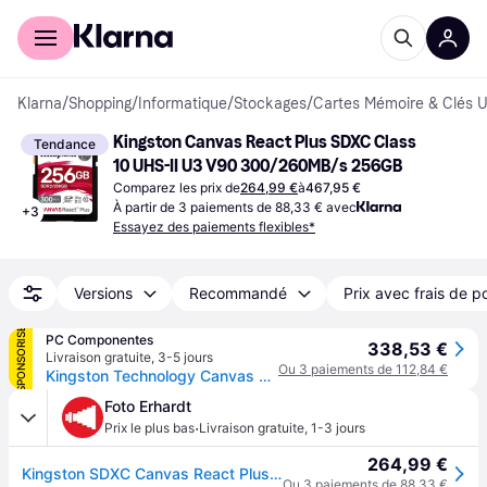
Acheter avec Klarna
Espace entreprises
Klarna
/
Shopping
/
Informatique
/
Stockages
/
Cartes Mémoire & Clés 
Kingston Canvas React Plus SDXC Class 
Tendance
10 UHS-II U3 ​​V90 300/260MB/s 256GB
Comparez les prix de
264,99 €
à
467,95 €
À partir de 3 paiements de 88,33 € avec
+
3
Essayez des paiements flexibles*
Versions
Recommandé
Prix avec frais de p
SPONSORISÉ
PC Componentes
338,53 €
Livraison gratuite
,
3-5 jours
Ou 3 paiements de 112,84 €
Kingston Technology Canvas React Plus 256 Go SD UHS-II Classe 10 Noir
Foto Erhardt
·
Prix le plus bas
Livraison gratuite
,
1-3 jours
264,99 €
Kingston SDXC Canvas React Plus 256GB 300MB/s V90 UHS II
Ou 3 paiements de 88,33 €