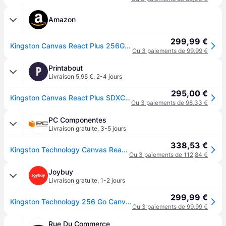
Amazon
299,99 €
Kingston Canvas React Plus 256Go SDXC Carte mémoire UHS-II 300R/260W U3 V90 for Full HD/4K/8K - SDR2/256GB
Ou 3 paiements de 99,99 €
Printabout
P
Livraison 5,95 €
,
2-4 jours
295,00 €
Kingston Canvas React Plus SDXC 256GB - Carte SD
Ou 3 paiements de 98,33 €
PC Componentes
Livraison gratuite
,
3-5 jours
338,53 €
Kingston Technology Canvas React Plus 256 Go SD UHS-II Classe 10 Noir
Ou 3 paiements de 112,84 €
Joybuy
Livraison gratuite
,
1-2 jours
299,99 €
Kingston Technology 256 Go Canvas React Plus SDHC UHS-II 300R/260W U3 V90 pour Full HD/4K/8K
Ou 3 paiements de 99,99 €
Rue Du Commerce