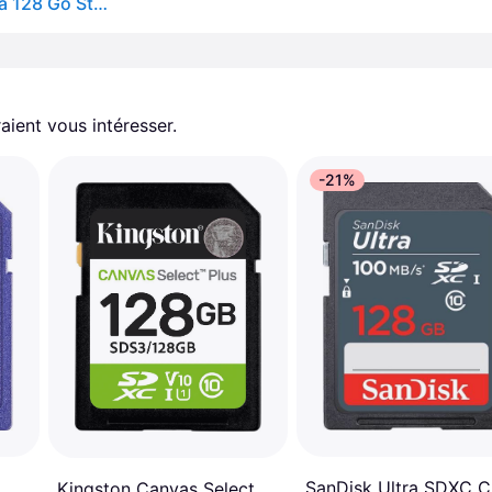
Kioxia Holdings Corporation Carte SD Kioxia Exceria 128 Go Stockage et transfert de données fiables et rapides. Vitesse de lecture de 100 Mbs et vitesse d'écriture de 90 Mbs. Résistant aux conditions extrêmes. Compatible avec tous
aient vous intéresser.
-21%
C
SanDisk Ultra SDXC C
Kingston Canvas Select