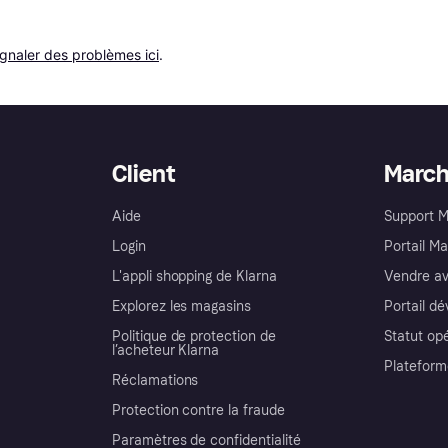
ignaler des problèmes ici
.
Client
Marc
Aide
Support 
Login
Portail M
L'appli shopping de Klarna
Vendre av
Explorez les magasins
Portail d
Politique de protection de
Statut op
l’acheteur Klarna
Plateform
Réclamations
Protection contre la fraude
Paramètres de confidentialité