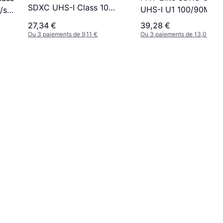
SDXC UHS-I Class 10
UHS-I U1 100/90MB/s
/s
Memory Card
128GB
27,34 €
39,28 €
Ou 3 paiements de 9,11 €
Ou 3 paiements de 13,09 €