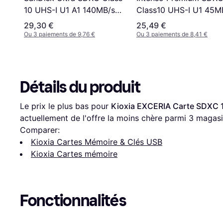
Class10 UHS-I U1 45M
10 UHS-I U1 A1 140MB/s
128GB
128GB
29,30 €
25,49 €
Ou 3 paiements de 9,76 €
Ou 3 paiements de 8,41 €
Détails du produit
Le prix le plus bas pour 
Kioxia EXCERIA Carte SDXC 
actuellement de l'offre la moins chère parmi 
3
 magasi
Comparer:
Kioxia Cartes Mémoire & Clés USB
Kioxia Cartes mémoire
Fonctionnalités