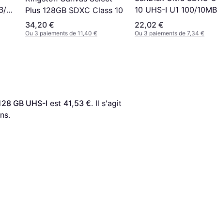
B/s
10 UHS-I U1 100/10MB
Plus 128GB SDXC Class 10
128GB
34,20 €
22,02 €
Ou 3 paiements de 11,40 €
Ou 3 paiements de 7,34 €
128 GB UHS-I
 est 
41,53 €
. Il s'agit 
ns.