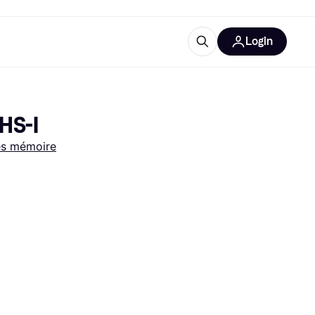
Login
lus d'informations
de bureau
u'est-ce que Klarna?
HS-I
es mémoire
catégories