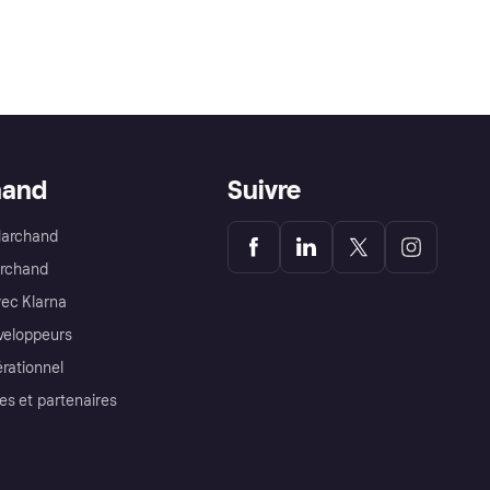
hand
Suivre
Marchand
archand
ec Klarna
éveloppeurs
érationnel
es et partenaires