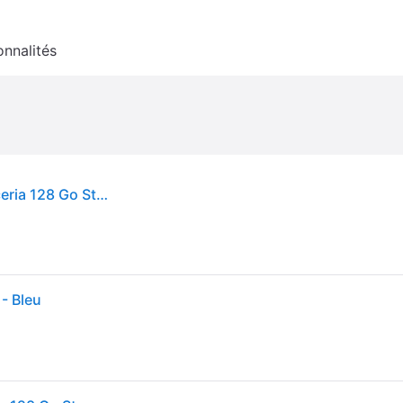
onnalités
Kioxia Holdings Corporation Carte SD Kioxia Exceria 128 Go Stockage et transfert de données fiables et rapides. Vitesse de lecture de 100 Mbs et vitesse d'écriture de 90 Mbs. Résistant aux conditions extrêmes. Compatible avec tous
- Bleu