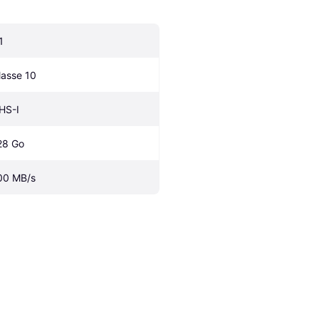
1
lasse 10
HS-I
28 Go
00 MB/s