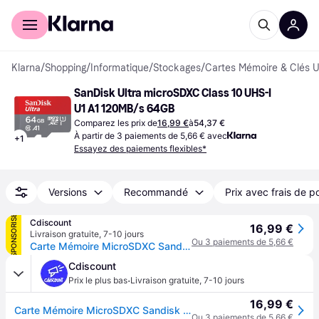
Acheter avec Klarna
Espace entreprises
Klarna
/
Shopping
/
Informatique
/
Stockages
/
Cartes Mémoire & Clés 
SanDisk Ultra microSDXC Class 10 UHS-I 
U1 A1 120MB/s 64GB
Comparez les prix de
16,99 €
à
54,37 €
À partir de 3 paiements de 5,66 € avec
+
1
Essayez des paiements flexibles*
Versions
Recommandé
Prix avec frais de p
SPONSORISÉ
Cdiscount
16,99 €
Livraison gratuite
,
7-10 jours
Ou 3 paiements de 5,66 €
Carte Mémoire MicroSDXC Sandisk Ultra 64 Go - Classe 10 UHS-I - Vitesse de Lecture jusquà 120 Mo/s - Noir
Cdiscount
·
Prix le plus bas
Livraison gratuite
,
7-10 jours
16,99 €
Carte Mémoire MicroSDXC Sandisk Ultra 64 Go - Classe 10 UHS-I - Vitesse de Lecture jusquà 120 Mo/s - Noir
Ou 3 paiements de 5,66 €