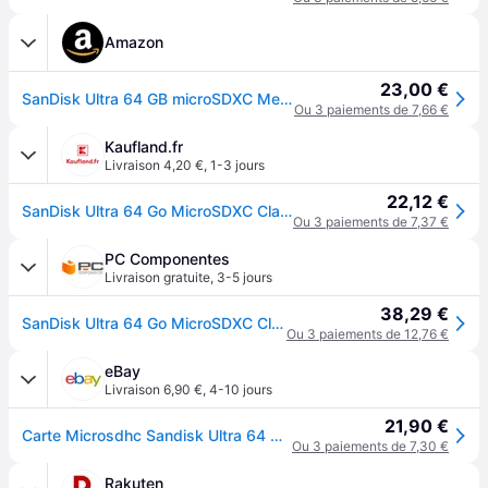
Amazon
23,00 €
SanDisk Ultra 64 GB microSDXC Memory Card + SD Adapter with A1 App Performance Up to 120 MB/s, Class 10, U1, Red/Grey
Ou 3 paiements de 7,66 €
Kaufland.fr
Livraison 4,20 €
,
1-3 jours
22,12 €
SanDisk Ultra 64 Go MicroSDXC Classe 10
Ou 3 paiements de 7,37 €
PC Componentes
Livraison gratuite
,
3-5 jours
38,29 €
SanDisk Ultra 64 Go MicroSDXC Classe 10
Ou 3 paiements de 12,76 €
eBay
Livraison 6,90 €
,
4-10 jours
21,90 €
Carte Microsdhc Sandisk Ultra 64 Go + Adaptateur Sd 120 Mo/s, Sdsqua4-064g-gn6ta
Ou 3 paiements de 7,30 €
Rakuten