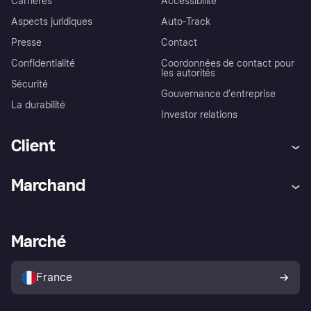
Carrières
Accessibilité
Aspects juridiques
Auto-Track
Presse
Contact
Confidentialité
Coordonnées de contact pour
les autorités
Sécurité
Gouvernance d’entreprise
La durabilité
Investor relations
Client
Aide
Réclamations
Marchand
Login
Protection contre la fraude
Support Marchand
Portail développeurs
L'appli shopping de Klarna
Paramètres de confidentialité
Portail Marchand
Statut opérationnel
Marché
Explorez les magasins
Votre droit de rétractation
Vendre avec Klarna
Plateformes et partenaires
Politique de protection de
l’acheteur Klarna
France