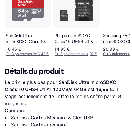
Philips microSDXC
SanDisk Ultra
Samsung EVO 
Class 10 UHS-I U1 V10
microSDXC Class 10
microSDXC Cla
A1 80MB/s 64GB +SD
UHS-I U1 A1 140MB/s
UHS-I U1 V10 
10,45 €
14,93 €
20,99 €
adapter
64GB +SD adapter
160/120MB/s 
Ou 3 paiements de 3,48 €
Ou 3 paiements de 4,97 €
Ou 3 paiements d
+SD adapter
Détails du produit
Le prix le plus bas pour 
SanDisk Ultra microSDXC 
Class 10 UHS-I U1 A1 120MB/s 64GB
 est 
16,99 €
. Il 
s'agit actuellement de l'offre la moins chère parmi 
8
magasins.
Comparer:
SanDisk Cartes Mémoire & Clés USB
SanDisk Cartes mémoire