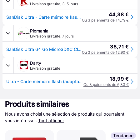
Livraison gratuite
,
3-5 jours
44,38 €
SanDisk Ultra - Carte mémoire flash (adaptateur microSDXC vers SD inclus(e)) - 64 Go - A1 / UHS-I U1 / Class10 - microSDXC UHS-I
Ou 3 paiements de 14,79 €
Pixmania
Livraison gratuite
,
7 jours
38,71 €
SanDisk Ultra 64 Go MicroSDXC Classe 10 - Neuf - Gris
Ou 3 paiements de 12,90 €
Darty
Livraison gratuite
18,99 €
Ultra - Carte mémoire flash (adaptateur microSDXC vers SD inclus(e)) - 64 Go - A1 / UHS-I U1 / Class10 - microSDXC UHS-I
Ou 3 paiements de 6,33 €
Produits similaires
Nous avons choisi une sélection de produits qui pourraient 
vous intéresser.
Tout afficher
Tendance