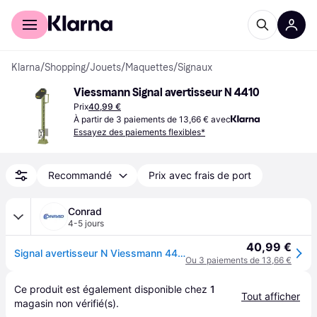
Acheter avec Klarna
Espace entreprises
Klarna
/
Shopping
/
Jouets
/
Maquettes
/
Signaux
Viessmann Signal avertisseur N 4410
Prix
40,99 €
À partir de 3 paiements de 13,66 € avec
Essayez des paiements flexibles*
Recommandé
Prix avec frais de port
Conrad
4-5 jours
40,99 €
Signal avertisseur N Viessmann 4410
Ou 3 paiements de 13,66 €
Ce produit est également disponible chez 
1
Tout afficher
magasin
 non vérifié(s).