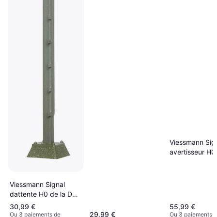
Viessmann Sig
avertisseur H0
Viessmann Signal
dattente H0 de la DB
avec projecteur
30,99 €
55,99 €
29,99 €
Ou 3 paiements de
Ou 3 paiements 