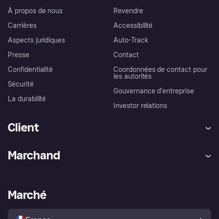
À propos de nous
Revendre
Carrières
Accessibilité
Aspects juridiques
Auto-Track
Presse
Contact
Confidentialité
Coordonnées de contact pour
les autorités
Sécurité
Gouvernance d’entreprise
La durabilité
Investor relations
Client
Aide
Réclamations
Marchand
Login
Protection contre la fraude
Support Marchand
Portail développeurs
L'appli shopping de Klarna
Paramètres de confidentialité
Portail Marchand
Statut opérationnel
Marché
Explorez les magasins
Votre droit de rétractation
Vendre avec Klarna
Plateformes et partenaires
Politique de protection de
l’acheteur Klarna