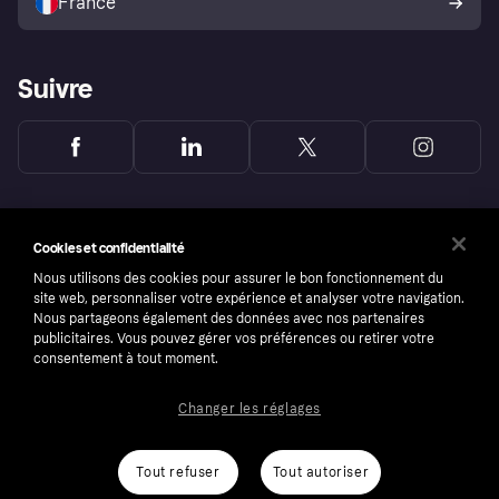
France
Suivre
Cookies et confidentialité
Nous utilisons des cookies pour assurer le bon fonctionnement du
site web, personnaliser votre expérience et analyser votre navigation.
Nous partageons également des données avec nos partenaires
publicitaires. Vous pouvez gérer vos préférences ou retirer votre
consentement à tout moment.
Changer les réglages
Copyright © 2005-2026 Klarna Bank AB (publ). Headquarters: Stockholm, Sweden. All
rights reserved. Klarna Bank AB (publ). Sveavägen 46, 111 34 Stockholm. Organization
number: 556737-0431
Tout refuser
Tout autoriser
Conditions
Cookies
Klarna.com