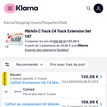
Acheter avec Klarna
Espace entreprises
Klarna
/
Shopping
/
Jouets
/
Maquettes
/
Rails
Märklin C Track C4 Track Extension Set 
1:87
Comparez les prix de
109,99 €
à
130,08 €
À partir de 3 paiements de 36,66 € avec
+
2
Essayez des paiements flexibles*
Recommandé
Prix avec frais de port
SPONSORISÉ
Rakuten
130,08 €
Livraison gratuite
,
3-5 jours
Ou 3 paiements de 43,36 €
Coffret D'extension H0 C4 Märklin 24904-Marklin
Conrad
·
Prix le plus bas
4-5 jours
109,99 €
Coffret de complément H0 Märklin Start up 24904 1 set
Ou 3 paiements de 36,66 €