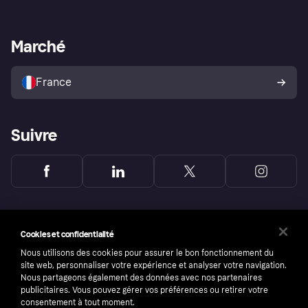
Login
Protection contre la fraude
Support Marchand
Portail développeurs
L'appli shopping de Klarna
Paramètres de confidentialité
Portail Marchand
Statut opérationnel
Marché
Explorez les magasins
Votre droit de rétractation
Vendre avec Klarna
Plateformes et partenaires
Politique de protection de
l’acheteur Klarna
France
Suivre
Cookies et confidentialité
Nous utilisons des cookies pour assurer le bon fonctionnement du
site web, personnaliser votre expérience et analyser votre navigation.
Nous partageons également des données avec nos partenaires
publicitaires. Vous pouvez gérer vos préférences ou retirer votre
consentement à tout moment.