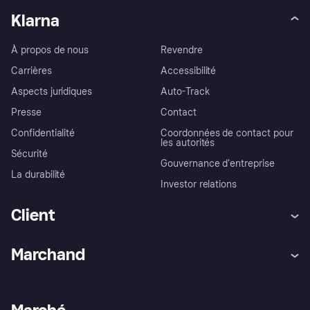
Klarna
À propos de nous
Revendre
Carrières
Accessibilité
Aspects juridiques
Auto-Track
Presse
Contact
Confidentialité
Coordonnées de contact pour
les autorités
Sécurité
Gouvernance d’entreprise
La durabilité
Investor relations
Client
Aide
Réclamations
Marchand
Login
Protection contre la fraude
Support Marchand
Portail développeurs
L'appli shopping de Klarna
Paramètres de confidentialité
Portail Marchand
Statut opérationnel
Explorez les magasins
Votre droit de rétractation