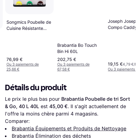
Joseph Josep
Songmics Poubelle de
Compo Caddy
Cuisine Résistante
Waste Bin 4L
avec Pédales et 3
Compartiments (3
Brabantia Bo Touch
compartiments)
Bin Hi 60L
76,99 €
202,75 €
19,15 €
Ou 3 paiements de
Ou 3 paiements de
4,79 €/L
25,66 €
67,58 €
Ou 3 paiements d
Détails du produit
Le prix le plus bas pour 
Brabantia Poubelle de tri Sort 
& Go, 40 L 40L
 est 
45,00 €
. Il s'agit actuellement de 
l'offre la moins chère parmi 
4
 magasins.
Comparer:
Brabantia Équipements et Produits de Nettoyage
Brabantia Élimination des déchets