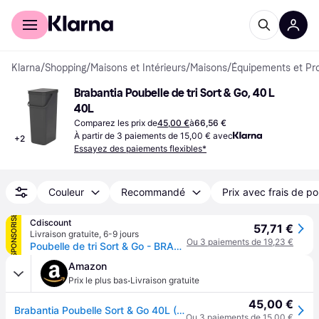
Acheter avec Klarna
Espace entreprises
Klarna
/
Shopping
/
Maisons et Intérieurs
/
Maisons
/
Équipements et Pr
Brabantia Poubelle de tri Sort & Go, 40 L 
40L
Comparez les prix de
45,00 €
à
66,56 €
À partir de 3 paiements de 15,00 € avec
+
2
Essayez des paiements flexibles*
Couleur
Recommandé
Prix avec frais de po
SPONSORISÉ
Cdiscount
57,71 €
Livraison gratuite
,
6-9 jours
Ou 3 paiements de 19,23 €
Poubelle de tri Sort & Go - BRABANTIA - 40 L - Gris
Amazon
·
Prix le plus bas
Livraison gratuite
45,00 €
Brabantia Poubelle Sort & Go 40L (Gris Foncé) – Système de tri des déchets avec poignée de transport, couvercle amovible et à ouverture permanente – Poubelle cuisine à nettoyage facile sans rebords
Ou 3 paiements de 15,00 €