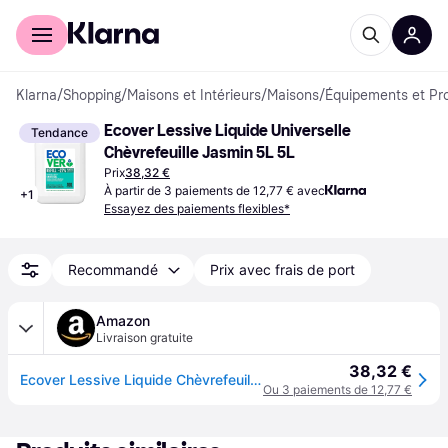
Acheter avec Klarna
Espace entreprises
Klarna
/
Shopping
/
Maisons et Intérieurs
/
Maisons
/
Équipements et Pr
Ecover Lessive Liquide Universelle 
Tendance
Chèvrefeuille Jasmin 5L 5L
Prix
38,32 €
À partir de 3 paiements de 12,77 € avec
+
1
Essayez des paiements flexibles*
Recommandé
Prix avec frais de port
Amazon
Livraison gratuite
38,32 €
Ecover Lessive Liquide Chèvrefeuille & Jasmin 100 Lavages
Ou 3 paiements de 12,77 €