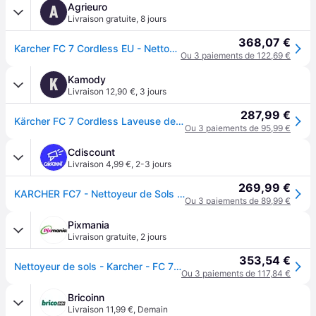
Agrieuro
A
Livraison gratuite
,
8 jours
368,07 €
Karcher FC 7 Cordless EU - Nettoyeur de sols à batterie - 3 en 1 : lave, sèche et aspire
Ou 3 paiements de 122,69 €
Kamody
K
Livraison 12,90 €
,
3 jours
287,99 €
Kärcher FC 7 Cordless Laveuse de sol (25V/1x2,85Ah/300mm) 1.055-701.0
Ou 3 paiements de 95,99 €
Cdiscount
Livraison 4,99 €
,
2-3 jours
269,99 €
KARCHER FC7 - Nettoyeur de Sols sans fil 2 en 1 - 3 modes de Nettoyage - Auto-Nettoyage Des Rouleaux - Blanc
Ou 3 paiements de 89,99 €
Pixmania
Livraison gratuite
,
2 jours
353,54 €
Nettoyeur de sols - Karcher - FC 7 sans fil (blanc) - Neuf - Blanc
Ou 3 paiements de 117,84 €
Bricoinn
Livraison 11,99 €
,
Demain