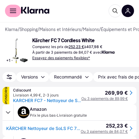
Acheter avec Klarna
Espace entreprises
Klarna
/
Shopping
/
Maisons et Intérieurs
/
Maisons
/
Équipements et Pr
Kärcher FC 7 Cordless White
Comparez les prix de
252,23 €
à
407,98 €
À partir de 3 paiements de 84,07 € avec
Essayez des paiements flexibles*
+
1
Versions
Recommandé
Prix avec frais de p
SPONSORISÉ
Cdiscount
269,99 €
Livraison 4,99 €
,
2-3 jours
Ou 3 paiements de 89,99 €
KARCHER FC7 - Nettoyeur de Sols sans fil 2 en 1 - 3 modes de Nettoyage - Auto-Nettoyage Des Rouleaux - Blanc
Amazon
·
Prix le plus bas
Livraison gratuite
252,23 €
KÄRCHER Nettoyeur de SoLS FC 7 Cordless, avec 4 Rouleaux Microfibres Contrarotatifs, Durée d'Utilisation de la Batterie : env, 45 Min, Rendement de Surface par Charge de Batterie : env, 175 M²
Ou 3 paiements de 84,07 €