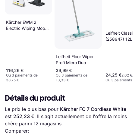
Kärcher EWM 2
Electric Wiping Mop
Leifheit Classi
White 360ml
(258947) 12L
Leifheit Floor Wiper
Profi Micro Duo
116,26 €
39,99 €
24,25 €
Ou 3 paiements de
Ou 3 paiements de
2,02 €/
38,75 €
13,33 €
Ou 3 paiements d
Détails du produit
Le prix le plus bas pour 
Kärcher FC 7 Cordless White
est 
252,23 €
. Il s'agit actuellement de l'offre la moins 
chère parmi 
12
 magasins.
Comparer: