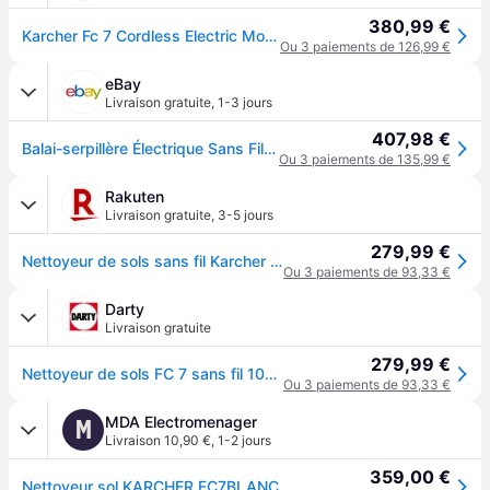
380,99 €
Karcher Fc 7 Cordless Electric Mop Clair One Size / EU Plug 220V
Ou 3 paiements de 126,99 €
eBay
Livraison gratuite
,
1-3 jours
407,98 €
Balai-serpillère Électrique Sans Fil Karcher 7 - 1.055-701.0
Ou 3 paiements de 135,99 €
Rakuten
Livraison gratuite
,
3-5 jours
279,99 €
Nettoyeur de sols sans fil Karcher FC 7 Cordless- aspire- lave et sèche - 4 rouleaux - Autonomie 45 min- 500 tr/min
Ou 3 paiements de 93,33 €
Darty
Livraison gratuite
279,99 €
Nettoyeur de sols FC 7 sans fil 10557010
Ou 3 paiements de 93,33 €
MDA Electromenager
M
Livraison 10,90 €
,
1-2 jours
359,00 €
Nettoyeur sol KARCHER FC7BLANC