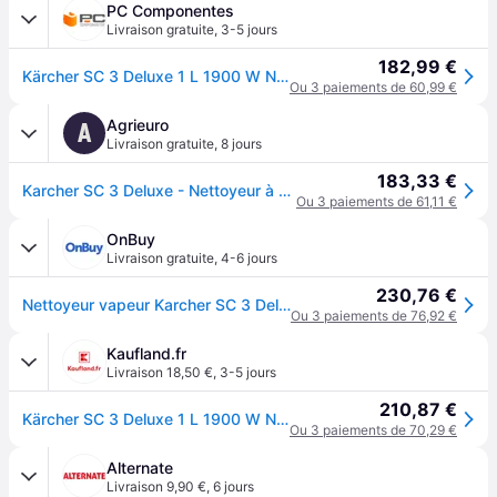
PC Componentes
Livraison gratuite
,
3-5 jours
182,99 €
Kärcher SC 3 Deluxe 1 L 1900 W Noir, Blanc
Ou 3 paiements de 60,99 €
Agrieuro
A
Livraison gratuite
,
8 jours
183,33 €
Karcher SC 3 Deluxe - Nettoyeur à vapeur - 1900 W
Ou 3 paiements de 61,11 €
OnBuy
Livraison gratuite
,
4-6 jours
230,76 €
Nettoyeur vapeur Karcher SC 3 Deluxe Easyfix - Pression 3.5 bar- Débit vapeur 40 g/min- Temps de chauffe rapide- Kit sols Easyfix
Ou 3 paiements de 76,92 €
Kaufland.fr
Livraison 18,50 €
,
3-5 jours
210,87 €
Kärcher SC 3 Deluxe 1 L 1900 W Noir, Blanc
Ou 3 paiements de 70,29 €
Alternate
Livraison 9,90 €
,
6 jours