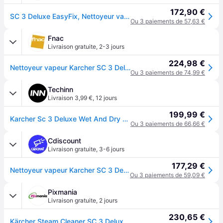
172,90 €
SC 3 Deluxe EasyFix, Nettoyeur vapeur
Ou 3 paiements de 57,63 €
Fnac
Livraison gratuite
,
2-3 jours
224,98 €
Nettoyeur vapeur Karcher SC 3 Deluxe Easyfix 1900 W Blanc
Ou 3 paiements de 74,99 €
Techinn
Livraison 3,99 €
,
12 jours
199,99 €
Karcher Sc 3 Deluxe Wet And Dry Vacum Cleaner Argenté One Size / EU Plug 220V
Ou 3 paiements de 66,66 €
Cdiscount
Livraison gratuite
,
3-6 jours
177,29 €
Nettoyeur vapeur Karcher SC 3 Deluxe Easyfix - Pression 3.5 bar- Débit vapeur 40 g/min- Temps de chauffe rapide- Kit sols Easyfix - Blanc
Ou 3 paiements de 59,09 €
Pixmania
Livraison gratuite
,
2 jours
230,65 €
Kärcher Steam Cleaner SC 3 Deluxe 1 513-430 0 1 513430 0 Kärcher513-430 Kärcher 513-430 (1.513-430.0) - Neuf - Blanc