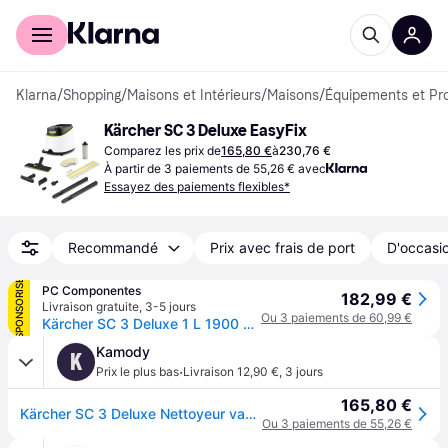
Acheter avec Klarna
Espace entreprises
Klarna
/
Shopping
/
Maisons et Intérieurs
/
Maisons
/
Équipements et Pr
Kärcher SC 3 Deluxe EasyFix
Comparez les prix de
165,80 €
à
230,76 €
À partir de 3 paiements de 55,26 € avec
Essayez des paiements flexibles*
Recommandé
Prix avec frais de port
D'occasio
SPONSORISÉ
PC Componentes
182,99 €
Livraison gratuite
,
3-5 jours
Ou 3 paiements de 60,99 €
Kärcher SC 3 Deluxe 1 L 1900 W Noir, Blanc
Kamody
K
·
Prix le plus bas
Livraison 12,90 €
,
3 jours
165,80 €
Kärcher SC 3 Deluxe Nettoyeur vapeur (1900W/3,5bar/1L) 1.513-430.0
Ou 3 paiements de 55,26 €