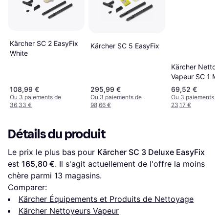
Kärcher SC 2 EasyFix
Kärcher SC 5 EasyFix
White
Kärcher Netto
Vapeur SC 1 Mu
1300 W
108,99 €
295,99 €
69,52 €
Ou 3 paiements de
Ou 3 paiements de
Ou 3 paiements 
36,33 €
98,66 €
23,17 €
Détails du produit
Le prix le plus bas pour 
Kärcher SC 3 Deluxe EasyFix
est 
165,80 €
. Il s'agit actuellement de l'offre la moins 
chère parmi 
13
 magasins.
Comparer:
Kärcher Équipements et Produits de Nettoyage
Kärcher Nettoyeurs Vapeur