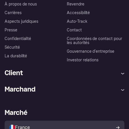
À propos de nous
Revendre
Carrières
Accessibilité
Aspects juridiques
Auto-Track
Presse
Contact
Confidentialité
Coordonnées de contact pour
les autorités
Sécurité
Gouvernance d’entreprise
La durabilité
Investor relations
Client
Aide
Réclamations
Marchand
Login
Protection contre la fraude
Support Marchand
Portail développeurs
L'appli shopping de Klarna
Paramètres de confidentialité
Portail Marchand
Statut opérationnel
Marché
Explorez les magasins
Votre droit de rétractation
Vendre avec Klarna
Plateformes et partenaires
Politique de protection de
l’acheteur Klarna
France