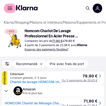
Acheter avec Klarna
Espace entreprises
Klarna
/
Shopping
/
Maisons et Intérieurs
/
Maisons
/
Équipements et Pr
Homcom Chariot De Lavage 
-10%
Professionnel En Acier Presse 
Rangements Jaune
Comparez les prix de
71,90 €
à
79,90 €
À partir de 3 paiements de 23,96 € avec
Essayez des paiements flexibles*
Recommandé
Prix avec frais de port
SPONSORISÉ
Cdiscount
79,90 €
Livraison gratuite
,
2-3 jours
Ou 3 paiements de 26,63 €
Chariot de lavage HOMCOM chariot de ménage chariot de nettoyage professionnel presse à mâchoire seau 26L panier de rangements jaune - Jaune
Amazon
Prix le plus bas
71,90 €
HOMCOM Chariot de Ménage Chariot de Lavage Seau 26 L 73 x 45 x 95 cm Jaune
Ou 3 paiements de 23,96 €