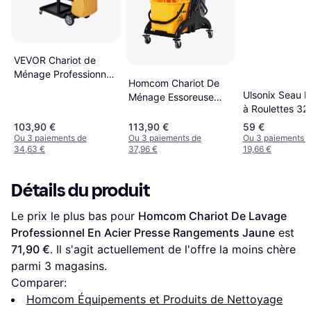
VEVOR Chariot de
Ménage Professionnel
Homcom Chariot De
3 Niveaux 90,7 kg
Ulsonix Seau E
Ménage Essoreuse
à Roulettes 32 
Latérale Seau 26 L 78
x 45 x 95 cm Jaune
103,90 €
113,90 €
59 €
Ou 3 paiements de
Ou 3 paiements de
Ou 3 paiements 
34,63 €
37,96 €
19,66 €
Détails du produit
Le prix le plus bas pour 
Homcom Chariot De Lavage 
Professionnel En Acier Presse Rangements Jaune
 est 
71,90 €
. Il s'agit actuellement de l'offre la moins chère 
parmi 
3
 magasins.
Comparer:
Homcom Équipements et Produits de Nettoyage