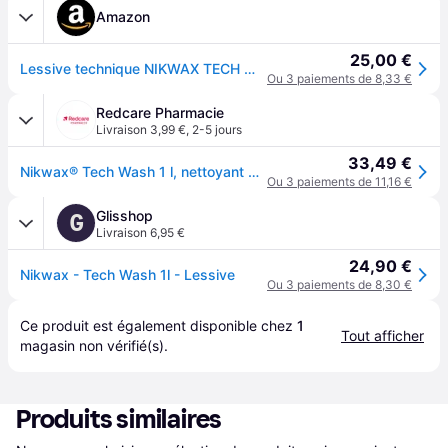
Amazon
25,00 €
Lessive technique NIKWAX TECH WASH 1Litre - Nettoyant conçu pour revitaliser la déperlance et la respirabilité des équipements imperméables, des vêtements et sacs de couchage synthétiques de plein air
Ou 3 paiements de 8,33 €
Redcare Pharmacie
Livraison 3,99 €
,
2-5 jours
33,49 €
Nikwax® Tech Wash 1 l, nettoyant pour vêtements imperméables Produit(S) Nettoyant(S) l
Ou 3 paiements de 11,16 €
Glisshop
G
Livraison 6,95 €
24,90 €
Nikwax - Tech Wash 1l - Lessive
Ou 3 paiements de 8,30 €
Ce produit est également disponible chez 
1
Tout afficher
magasin
 non vérifié(s).
Produits similaires