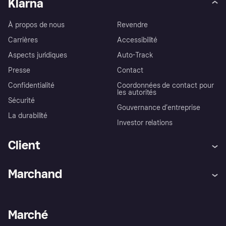
Klarna
À propos de nous
Revendre
Carrières
Accessibilité
Aspects juridiques
Auto-Track
Presse
Contact
Confidentialité
Coordonnées de contact pour
les autorités
Sécurité
Gouvernance d’entreprise
La durabilité
Investor relations
Client
Aide
Réclamations
Marchand
Login
Protection contre la fraude
Support Marchand
Portail développeurs
L'appli shopping de Klarna
Paramètres de confidentialité
Portail Marchand
Statut opérationnel
Marché
Explorez les magasins
Votre droit de rétractation
Vendre avec Klarna
Plateformes et partenaires