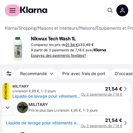
Acheter avec Klarna
Espace entreprises
Klarna
/
Shopping
/
Maisons et Intérieurs
/
Maisons
/
Équipements et Pr
Nikwax Tech Wash 1L
Comparez les prix de
21,54 €
à
33,49 €
À partir de 3 paiements de 7,18 € avec
Essayez des paiements flexibles*
Recommandé
Prix avec frais de port
D'occasio
SPONSORISÉ
MILITARY
21,54 €
Livraison 4,95 €
,
1-3 jours
Ou 3 paiements de 7,18 €
Liquide de lavage pour vêtements et équipements techniques - 1 L Nikwax Tech Wash
MILITARY
·
Prix le plus bas
Livraison 4,95 €
,
1-3 jours
21,54 €
Liquide de lavage pour vêtements et équipements techniques - 1 L Nikwax Tech Wash
Ou 3 paiements de 7,18 €