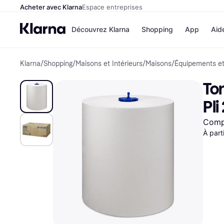
Acheter avec Klarna
Espace entreprises
Découvrez Klarna
Shopping
App
Aid
Klarna
/
Shopping
/
Maisons et Intérieurs
/
Maisons
/
Équipements et
Options de paiem
Magasins
Toutes les options d
Cdiscoun
Tor
paiement
Airbnb
Payer maintenant
Booking.
Pli
Paiement en 3 fois
Temu
Paiement à 30 jours
JD Sport
Compa
Klarna sur Apple Pa
À part
Voir tous les