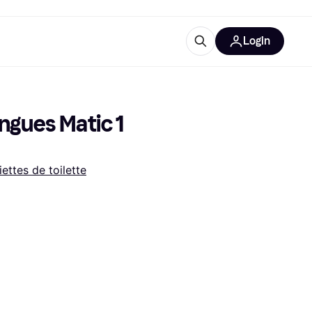
Login
lus d'informations
de bureau
u'est-ce que Klarna?
ngues Matic 1 
iettes de toilette
catégories