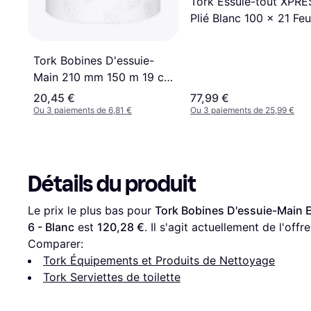
Tork Essuie-tout XPRE
Plié Blanc 100 x 21 Feui
Tork Bobines D'essuie-
Main 210 mm 150 m 19 cm
1.31 kg 388 mm 588 mm
20,45 €
77,99 €
Ou 3 paiements de 6,81 €
Ou 3 paiements de 25,99 €
Détails du produit
Le prix le plus bas pour 
Tork Bobines D'essuie-Main Ex
6 - Blanc
 est 
120,28 €
. Il s'agit actuellement de l'off
Comparer:
Tork Équipements et Produits de Nettoyage
Tork Serviettes de toilette