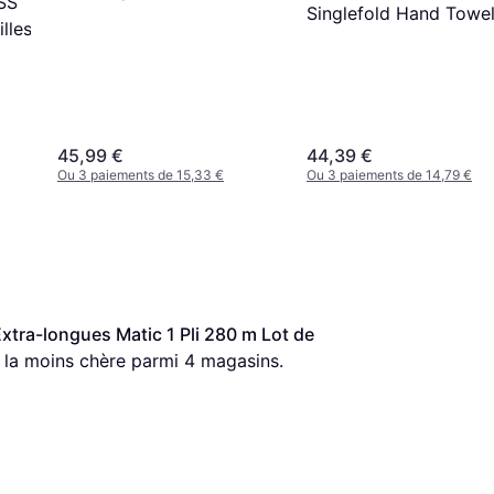
SS
Singlefold Hand Towel
3000-pack
lles
pack
45,99 €
44,39 €
Ou 3 paiements de 15,33 €
Ou 3 paiements de 14,79 €
tra-longues Matic 1 Pli 280 m Lot de 
re la moins chère parmi 
4
 magasins.