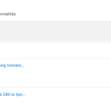
onnalités
Tork Matic Essuie-mains Rouleaux en papier extra long Universal 290059 - Papier d'essuyage pour Distributeurs H1 - 1 pli blanc - Longueur 280 m Lot de 6
Bobines d'essuie-main extra-longues Tork Matic 1 pli 280 m (lot de 6)