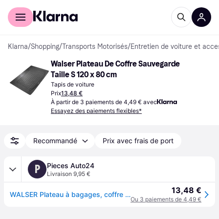
Acheter avec Klarna
Espace entreprises
Klarna
/
Shopping
/
Transports Motorisés
/
Entretien de voiture et acce
Walser Plateau De Coffre Sauvegarde 
Taille S 120 x 80 cm
Tapis de voiture
Prix
13,48 €
À partir de 3 paiements de 4,49 € avec
Essayez des paiements flexibles*
Recommandé
Prix avec frais de port
Pieces Auto24
P
Livraison 9,95 €
13,48 €
WALSER Plateau à bagages, coffre à bagages Caoutchouc 28056 Tapis de Coffre
Ou 3 paiements de 4,49 €