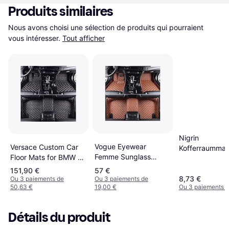
Produits similaires
Nous avons choisi une sélection de produits qui pourraient 
vous intéresser.
Tout afficher
Nigrin
Vogue Eyewear
Versace Custom Car
Kofferraummat
Femme Sunglass
Floor Mats for BMW 7
Grau 0.6 QM
VO5697SU Nylon
Series E66 (2002-
Zuschneidbar
151,90 €
57 €
Rouge Violet Foncé
2003) - Black
8,73 €
Rutschhemme
Ou 3 paiements de
Ou 3 paiements de
50,63 €
19,00 €
Ou 3 paiements d
Diamond Stitch
L60xB100cm
Détails du produit