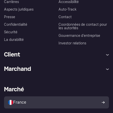
Carrières
Accessibilité
Aspects juridiques
Auto-Track
Presse
Contact
Confidentialité
Coordonnées de contact pour
les autorités
Sécurité
Gouvernance d’entreprise
La durabilité
Investor relations
Client
Aide
Réclamations
Marchand
Login
Protection contre la fraude
Support Marchand
Portail développeurs
L'appli shopping de Klarna
Paramètres de confidentialité
Portail Marchand
Statut opérationnel
Marché
Explorez les magasins
Votre droit de rétractation
Vendre avec Klarna
Plateformes et partenaires
Politique de protection de
l’acheteur Klarna
France