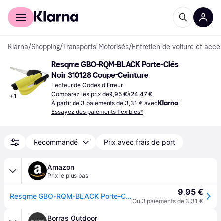
Acheter avec Klarna
Espace entreprises
Klarna
/
Shopping
/
Transports Motorisés
/
Entretien de voiture et acce
Resqme GBO-RQM-BLACK Porte-Clés 
Noir 310128 Coupe-Ceinture
Lecteur de Codes d'Erreur
Comparez les prix de
9,95 €
à
24,47 €
+
1
À partir de 3 paiements de 3,31 € avec
Essayez des paiements flexibles*
Recommandé
Prix avec frais de port
Amazon
Prix le plus bas
9,95 €
Resqme GBO-RQM-BLACK Porte-Clés Sécurité, Noir, Lot de 1
Ou 3 paiements de 3,31 €
Borras Outdoor