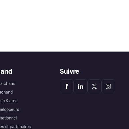
hand
Suivre
Marchand
archand
ec Klarna
éveloppeurs
érationnel
es et partenaires