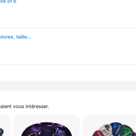
ck of 6
M diators Fender Material Medley, forme 351, multicolores, taille moyenne, lot de 6
aient vous intéresser.