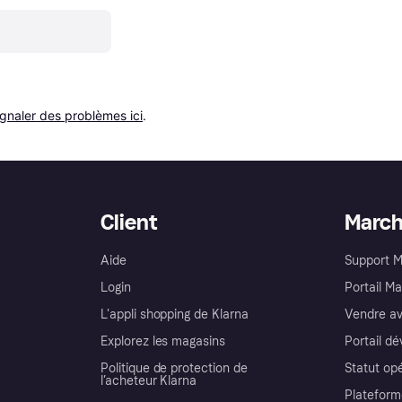
ignaler des problèmes ici
.
Client
Marc
Aide
Support 
Login
Portail M
L'appli shopping de Klarna
Vendre av
Explorez les magasins
Portail d
Politique de protection de
Statut op
l’acheteur Klarna
Plateform