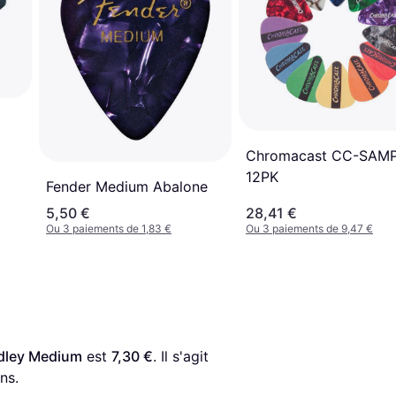
Chromacast CC-SAM
12PK
Fender Medium Abalone
5,50 €
28,41 €
Ou 3 paiements de 1,83 €
Ou 3 paiements de 9,47 €
edley Medium
 est 
7,30 €
. Il s'agit 
ns.