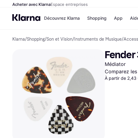
Acheter avec Klarna
Espace entreprises
Découvrez Klarna
Shopping
App
Aid
Klarna
/
Shopping
/
Son et Vision
/
Instruments de Musique
/
Access
Options de paiem
Magasins
Toutes les options d
Cdiscoun
Fender 
paiement
Airbnb
Payer maintenant
Booking.
Médiator
Paiement en 3 fois
Temu
Paiement à 30 jours
JD Sport
Comparez les 
Klarna sur Apple Pa
À partir de 2,43
Voir tous les