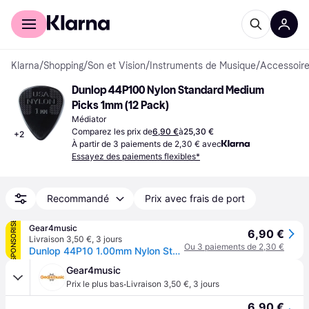
Acheter avec Klarna
Espace entreprises
Klarna
/
Shopping
/
Son et Vision
/
Instruments de Musique
/
Accessoir
Dunlop 44P100 Nylon Standard Medium 
Picks 1mm (12 Pack)
Médiator
Comparez les prix de
6,90 €
à
25,30 €
+
2
À partir de 3 paiements de 2,30 € avec
Essayez des paiements flexibles*
Recommandé
Prix avec frais de port
SPONSORISÉ
Gear4music
6,90 €
Livraison 3,50 €
,
3 jours
Ou 3 paiements de 2,30 €
Dunlop 44P10 1.00mm Nylon Standard Pick Black Players Pack of 12
Gear4music
·
Prix le plus bas
Livraison 3,50 €
,
3 jours
6,90 €