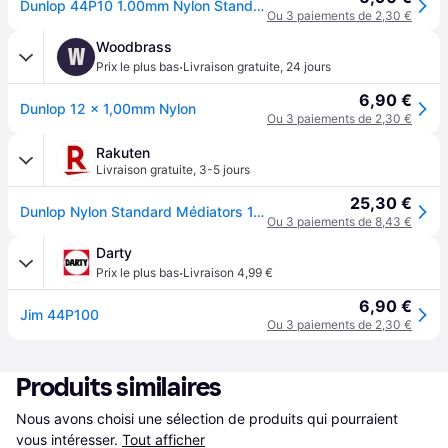
Dunlop 44P10 1.00mm Nylon Standard Pick Black Players Pack of 12
Ou 3 paiements de 2,30 €
Woodbrass
W
·
Prix le plus bas
Livraison gratuite
,
24 jours
6,90 €
Dunlop 12 x 1,00mm Nylon
Ou 3 paiements de 2,30 €
Rakuten
Livraison gratuite
,
3-5 jours
25,30 €
Dunlop Nylon Standard Médiators 1.00 Mm Noir (12x)
Ou 3 paiements de 8,43 €
Darty
·
Prix le plus bas
Livraison 4,99 €
6,90 €
Jim 44P100
Ou 3 paiements de 2,30 €
Produits similaires
Nous avons choisi une sélection de produits qui pourraient 
vous intéresser.
Tout afficher