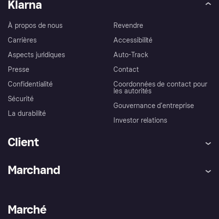
Klarna
À propos de nous
Revendre
Carrières
Accessibilité
Aspects juridiques
Auto-Track
Presse
Contact
Confidentialité
Coordonnées de contact pour
les autorités
Sécurité
Gouvernance d’entreprise
La durabilité
Investor relations
Client
Aide
Réclamations
Marchand
Login
Protection contre la fraude
Support Marchand
Portail développeurs
L'appli shopping de Klarna
Paramètres de confidentialité
Portail Marchand
Statut opérationnel
Marché
Explorez les magasins
Votre droit de rétractation