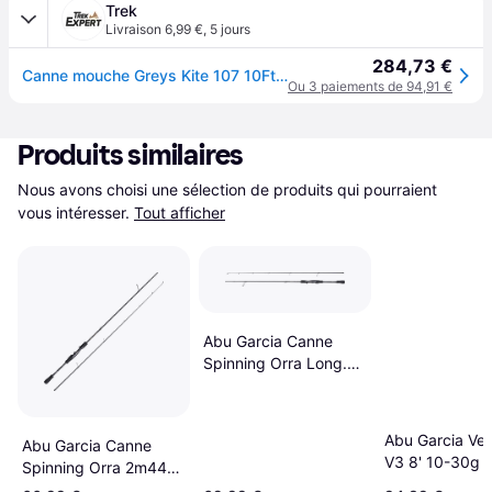
Trek
Livraison 6,99 €
,
5 jours
284,73 €
Canne mouche Greys Kite 107 10Ft (x4) - Noir
Ou 3 paiements de 94,91 €
Produits similaires
Nous avons choisi une sélection de produits qui pourraient 
vous intéresser.
Tout afficher
Abu Garcia Canne
Spinning Orra Long.
2m13, Nombre de
brins 2, Poids 142g,
Puissance Canne 7
Abu Garcia Ve
Abu Garcia Canne
28g
V3 8' 10-30g
Spinning Orra 2m44
Nombre de Brins 2