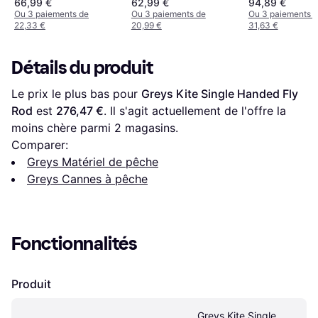
66,99 €
62,99 €
94,89 €
Poids 155g 7 28g
Ou 3 paiements de
Ou 3 paiements de
Ou 3 paiements 
22,33 €
20,99 €
31,63 €
Détails du produit
Le prix le plus bas pour 
Greys Kite Single Handed Fly 
Rod
 est 
276,47 €
. Il s'agit actuellement de l'offre la 
moins chère parmi 
2
 magasins.
Comparer:
Greys Matériel de pêche
Greys Cannes à pêche
Fonctionnalités
Produit
Greys Kite Single 