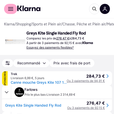
Acheter avec Klarna
Espace entreprises
Klarna
/
Shopping
/
Sports et Plein air
/
Chasse, Pêche et Plein air
/
Maté
Greys Kite Single Handed Fly Rod
Comparez les prix de
276,47 €
à
284,73 €
À partir de 3 paiements de 92,15 € avec
Essayez des paiements flexibles*
Recommandé
Prix avec frais de port
SPONSORISÉ
Trek
284,73 €
Livraison 6,99 €
,
5 jours
Ou 3 paiements de 94,91 €
Canne mouche Greys Kite 107 10Ft (x4) - Noir
Farlows
·
Prix le plus bas
Livraison 2 314,69 €
276,47 €
Greys Kite Single Handed Fly Rod
Ou 3 paiements de 92,15 €