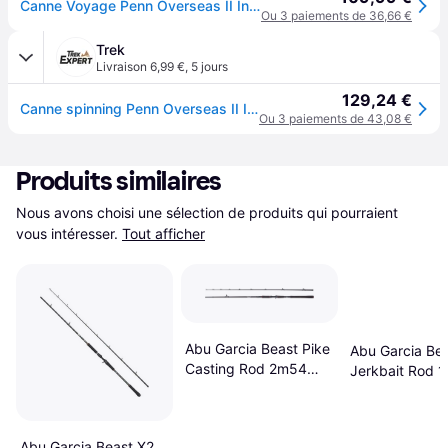
Canne Voyage Penn Overseas II Inline Boat : Long. - 2m10, Nombre de brins - 4, Poids - 340g, Puissance Canne - 30 - 50lbs
Ou 3 paiements de 36,66 €
Trek
Livraison 6,99 €
,
5 jours
129,24 €
Canne spinning Penn Overseas II Inshore 30-50lb - Noir
Ou 3 paiements de 43,08 €
Produits similaires
Nous avons choisi une sélection de produits qui pourraient 
vous intéresser.
Tout afficher
Abu Garcia Beast Pike
Abu Garcia Be
Casting Rod 2m54
Jerkbait Rod 
40-140g
Abu Garcia Beast X2