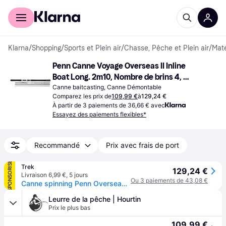
Acheter avec Klarna
Espace entreprises
Klarna
/
Shopping
/
Sports et Plein air
/
Chasse, Pêche et Plein air
/
Maté
Penn Canne Voyage Overseas II Inline 
Boat Long. 2m10, Nombre de brins 4, 
Poids 340g, Puissance Canne 30 50lbs
Canne baitcasting, Canne Démontable
Comparez les prix de
109,99 €
à
129,24 €
À partir de 3 paiements de 36,66 € avec
Essayez des paiements flexibles*
Recommandé
Prix avec frais de port
SPONSORISÉ
Trek
129,24 €
Livraison 6,99 €
,
5 jours
Ou 3 paiements de 43,08 €
Canne spinning Penn Overseas II Inshore 30-50lb - Noir
Leurre de la pêche | Hourtin
Prix le plus bas
109,99 €