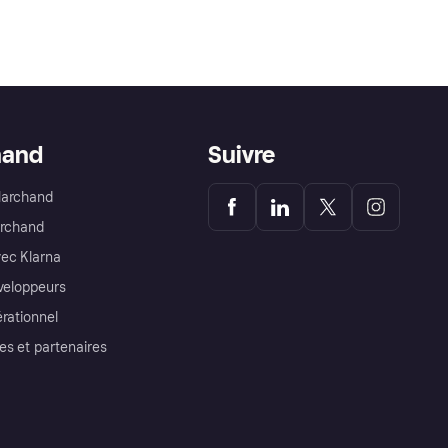
hand
Suivre
Marchand
archand
ec Klarna
éveloppeurs
érationnel
es et partenaires