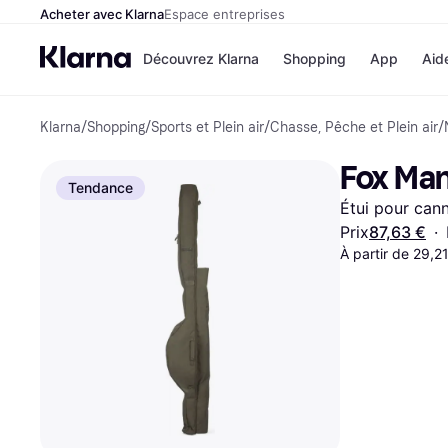
Acheter avec Klarna
Espace entreprises
Découvrez Klarna
Shopping
App
Aid
Klarna
/
Shopping
/
Sports et Plein air
/
Chasse, Pêche et Plein air
/
Options de paiem
Magasins
Toutes les options d
Cdiscoun
Fox Man
paiement
Airbnb
Tendance
Payer maintenant
Booking.
Étui pour can
Paiement en 3 fois
Temu
Paiement à 30 jours
JD Sport
Prix
87,63 €
·
Klarna sur Apple Pa
À partir de 29,2
Voir tous les