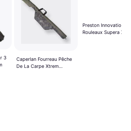
Preston Innovation Sa
Rouleaux Supera X No
r 3
Caperlan Fourreau Pêche
m
De La Carpe Xtrem
Holdall 500