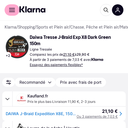
Acheter avec Klarna
Espace entreprises
Klarna
/
Shopping
/
Sports et Plein air
/
Chasse, Pêche et Plein air
/
Maté
Daiwa Tresse J-Braid Exp X8 Dark Green 
150m
Ligne Tressée
Comparez les prix de
21,10 €
à
29,90 €
+
2
À partir de 3 paiements de 7,03 € avec
Essayez des paiements flexibles*
Recommandé
Prix avec frais de port
Kaufland.fr
·
Prix le plus bas
Livraison 11,90 €
,
2-3 jours
21,10 €
DAIWA J-Braid Expedition X8E, 150m, 0,1mm, 6.9kg / 15,21lbs, vert, tresse, 12551-010
Ou 3 paiements de 7,03 €