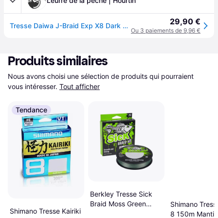
Leurre de la pêche | Hourtin
29,90 €
Tresse Daiwa J-Braid Exp X8 Dark Green 150m : Coloris Daiwa - Dark Green, Cond - 150m, Diamètre - 0,10mm, Résistance - 7kg
Ou 3 paiements de 9,96 €
Produits similaires
Nous avons choisi une sélection de produits qui pourraient 
vous intéresser.
Tout afficher
Tendance
Berkley Tresse Sick
Braid Moss Green
Shimano Tresse
Shimano Tresse Kairiki
150m Cdt 150m,
8 150m Mantis