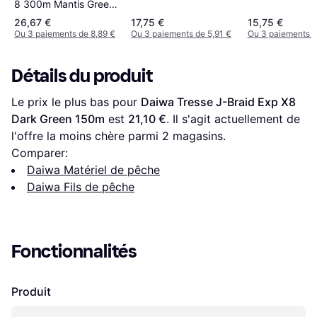
8 300m Mantis Green
Coloris Moss Green,
diamètre nylon
diamètre nylon 6/100
Diamètre 0,06mm,
26,67 €
17,75 €
15,75 €
Ou 3 paiements de 8,89 €
Ou 3 paiements de 5,91 €
Ou 3 paiements d
Résistance 5,4Kg
Détails du produit
Le prix le plus bas pour 
Daiwa Tresse J-Braid Exp X8 
Dark Green 150m
 est 
21,10 €
. Il s'agit actuellement de 
l'offre la moins chère parmi 
2
 magasins.
Comparer:
Daiwa Matériel de pêche
Daiwa Fils de pêche
Fonctionnalités
Produit