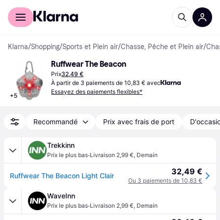
Acheter avec Klarna
Espace entreprises
Klarna
/
Shopping
/
Sports et Plein air
/
Chasse, Pêche et Plein air
/
Cha
Ruffwear The Beacon
Prix
32,49 €
À partir de 3 paiements de 10,83 € avec
Essayez des paiements flexibles*
+
5
Recommandé
Prix avec frais de port
D'occasio
Trekkinn
·
Prix le plus bas
Livraison 2,99 €
,
Demain
32,49 €
Ruffwear The Beacon Light Clair
Ou 3 paiements de 10,83 €
WaveInn
·
Prix le plus bas
Livraison 2,99 €
,
Demain