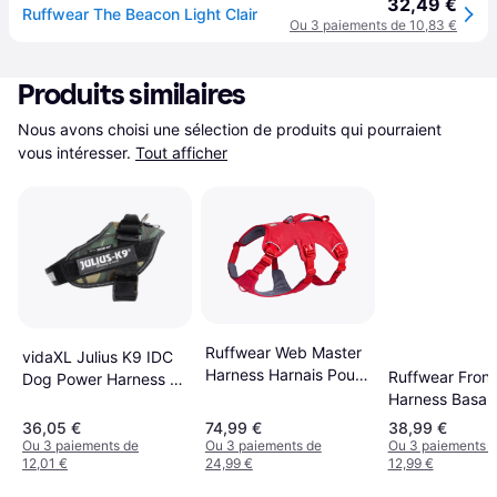
32,49 €
Ruffwear The Beacon Light Clair
Ou 3 paiements de 10,83 €
Produits similaires
Nous avons choisi une sélection de produits qui pourraient 
vous intéresser.
Tout afficher
Ruffwear Web Master
vidaXL Julius K9 IDC
Harness Harnais Pour
Ruffwear Fron
Dog Power Harness -
Chien Rouge
Harness Basalt
Camouflage
36,05 €
74,99 €
38,99 €
Ou 3 paiements de
Ou 3 paiements de
Ou 3 paiements 
12,01 €
24,99 €
12,99 €