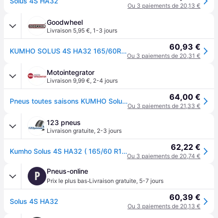
Solus 4S HA32
Ou 3 paiements de 20,13 €
Goodwheel
Livraison 5,95 €
,
1-3 jours
60,93 €
KUMHO SOLUS 4S HA32 165/60R14 75H
Ou 3 paiements de 20,31 €
Motointegrator
Livraison 9,99 €
,
2-4 jours
64,00 €
Pneus toutes saisons KUMHO Solus HA32 165/60R14 75H
Ou 3 paiements de 21,33 €
123 pneus
Livraison gratuite
,
2-3 jours
62,22 €
Kumho Solus 4S HA32 ( 165/60 R14 75H 4PR )
Ou 3 paiements de 20,74 €
Pneus-online
P
·
Prix le plus bas
Livraison gratuite
,
5-7 jours
60,39 €
Solus 4S HA32
Ou 3 paiements de 20,13 €