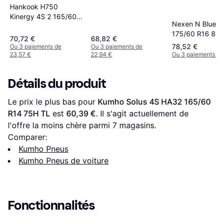
Hankook H750
Kinergy 4S 2 165/60
Nexen N Blue 
R14 75H
175/60 R16 8
70,72 €
68,82 €
78,52 €
Ou 3 paiements de
Ou 3 paiements de
23,57 €
22,94 €
Ou 3 paiements d
Détails du produit
Le prix le plus bas pour 
Kumho Solus 4S HA32 165/60 
R14 75H TL
 est 
60,39 €
. Il s'agit actuellement de 
l'offre la moins chère parmi 
7
 magasins.
Comparer:
Kumho Pneus
Kumho Pneus de voiture
Fonctionnalités