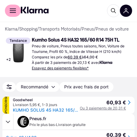
Acheter avec Klarna
Espace entreprises
Klarna
/
Shopping
/
Transports Motorisés
/
Pneus
/
Pneus de voiture
Kumho Solus 4S HA32 165/60 R14 75H TL
Tendance
Pneu de voiture, Pneus toutes saisons, Non, Voiture de 
Tourisme, Profil 60 %, Indice de Vitesse H (210 km/h)
Comparez les prix de
60,39 €
à
64,00 €
+
2
À partir de 3 paiements de 20,13 € avec
Essayez des paiements flexibles*
Recommandé
Prix avec frais de port
SPONSORISÉ
Goodwheel
60,93 €
Livraison 5,95 €
,
1-3 jours
Ou 3 paiements de 20,31 €
KUMHO SOLUS 4S HA32 165/60R14 75H
Pneus.fr
·
Prix le plus bas
Livraison gratuite
60,39 €