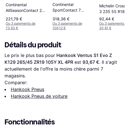
Continental
Continental
Michelin Cross
SportContact 7
AllSeasonContact 2
3 235 55 R18 
265/40 ZR21 (101Y)
265 45 R20 XL Pneu
Tire
221,79 €
318,36 €
92,44 €
MGT
Ou 3 paiements de
Ou 3 paiements de
Ou 3 paiements 
73,93 €
106,12 €
30,81 €
Détails du produit
Le prix le plus bas pour 
Hankook Ventus S1 Evo Z 
K129 265/45 ZR19 105Y XL 4PR
 est 
93,67 €
. Il s'agit 
actuellement de l'offre la moins chère parmi 
7
magasins.
Comparer:
Hankook Pneus
Hankook Pneus de voiture
Fonctionnalités