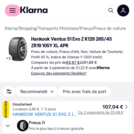
Acheter avec Klarna
Espace entreprises
Klarna
/
Shopping
/
Transports Motorisés
/
Pneus
/
Pneus de voiture
Hankook Ventus S1 Evo Z K129 265/45 
ZR19 105Y XL 4PR
Pneu de voiture, Pneus d'été, Non, Voiture de Tourisme, 
Profil 45 %, Indice de Vitesse Y (300 km/h)
+
3
Comparez les prix de
93,67 €
à
241,89 €
À partir de 3 paiements de 31,22 € avec
Essayez des paiements flexibles*
Recommandé
Prix avec frais de port
SPONSORISÉ
Goodwheel
107,04 €
Livraison 5,95 €
,
1-3 jours
Ou 3 paiements de 35,68 €
HANKOOK VENTUS S1 EVO Z (ND0) 265/45R19 105Y (ND0) XL MFS BSW
Pneus.fr
·
Prix le plus bas
Livraison gratuite