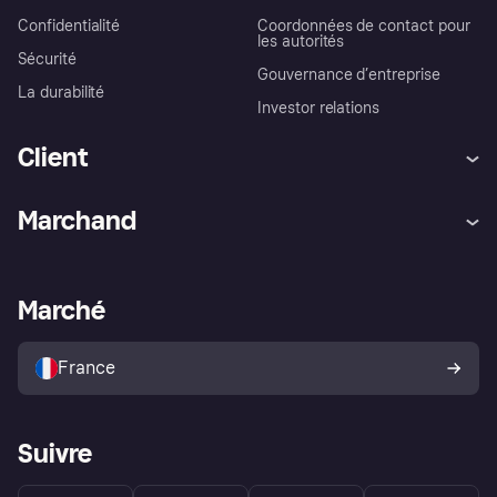
Confidentialité
Coordonnées de contact pour
les autorités
Sécurité
Gouvernance d’entreprise
La durabilité
Investor relations
Client
Aide
Réclamations
Marchand
Login
Protection contre la fraude
Support Marchand
Portail développeurs
L'appli shopping de Klarna
Paramètres de confidentialité
Portail Marchand
Statut opérationnel
Marché
Explorez les magasins
Votre droit de rétractation
Vendre avec Klarna
Plateformes et partenaires
Politique de protection de
l’acheteur Klarna
France
Suivre