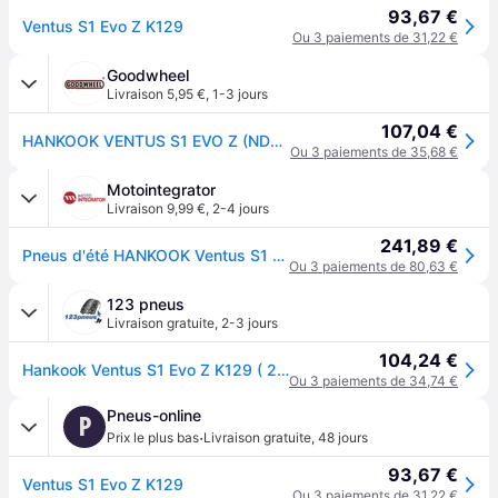
93,67 €
Ventus S1 Evo Z K129
Ou 3 paiements de 31,22 €
Goodwheel
Livraison 5,95 €
,
1-3 jours
107,04 €
HANKOOK VENTUS S1 EVO Z (ND0) 265/45R19 105Y (ND0) XL MFS BSW
Ou 3 paiements de 35,68 €
Motointegrator
Livraison 9,99 €
,
2-4 jours
241,89 €
Pneus d'été HANKOOK Ventus S1 evo Z K129 265/45R19 XL 105Y
Ou 3 paiements de 80,63 €
123 pneus
Livraison gratuite
,
2-3 jours
104,24 €
Hankook Ventus S1 Evo Z K129 ( 265/45 ZR19 105Y XL 4PR ND0, avec protège-jante (MFS) SBL )
Ou 3 paiements de 34,74 €
Pneus-online
P
·
Prix le plus bas
Livraison gratuite
,
48 jours
93,67 €
Ventus S1 Evo Z K129
Ou 3 paiements de 31,22 €