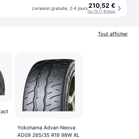
210,52 €
Livraison gratuite
,
2-4 jours
Ou 70,17 €/mois
Tout afficher
tact
Yokohama Advan Neova
AD09 265/35 R19 98W XL