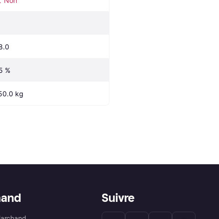
Non
8.0
5 %
50.0 kg
hand
Suivre
Marchand