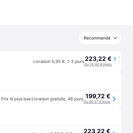
Recommandé
223,22 €
Livraison 5,95 €
,
1-3 jours
Ou 74,40 €/mois
199,72 €
·
Prix le plus bas
Livraison gratuite
,
48 jours
Ou 66,57 €/mois
223,22 €