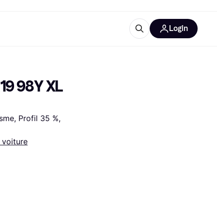
Login
lus d'informations
de bureau
u'est-ce que Klarna?
19 98Y XL 
me, Profil 35 %, 
 voiture
catégories