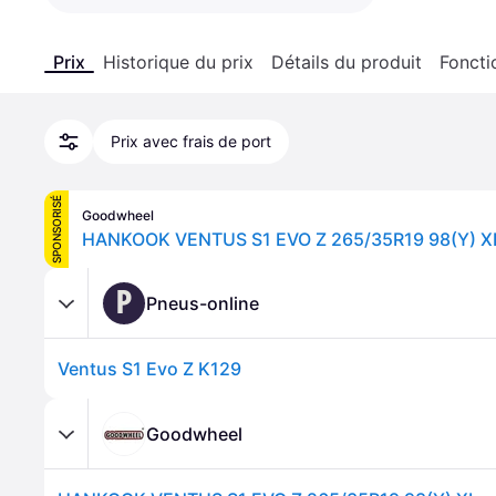
Prix
Historique du prix
Détails du produit
Foncti
Prix avec frais de port
SPONSORISÉ
Goodwheel
HANKOOK VENTUS S1 EVO Z 265/35R19 98(Y) X
P
Pneus-online
Ventus S1 Evo Z K129
Goodwheel