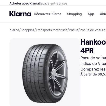
Acheter avec Klarna
Espace entreprises
Découvrez Klarna
Shopping
App
Aid
Klarna
/
Shopping
/
Transports Motorisés
/
Pneus
/
Pneus de voiture
Options de paiem
Magasins
Toutes les options d
Cdiscoun
Hankook
paiement
Airbnb
Payer maintenant
Booking.
4PR
Paiement en 3 fois
Temu
Paiement à 30 jours
JD Sport
Pneu de voitur
Klarna sur Apple Pa
Indice de Vit
Comparez les 
Voir tous les
À partir de 66,