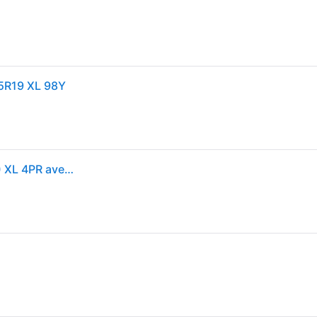
5R19 XL 98Y
Hankook Ventus S1 Evo Z K129 ( 265/35 ZR19 (98Y) XL 4PR avec protège-jante (MFS) SBL )