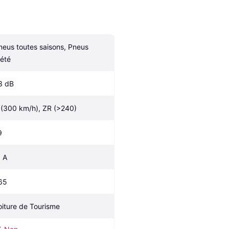
neus toutes saisons, Pneus 
'été
3 dB
 (300 km/h), ZR (>240)
9
, A
65
oiture de Tourisme