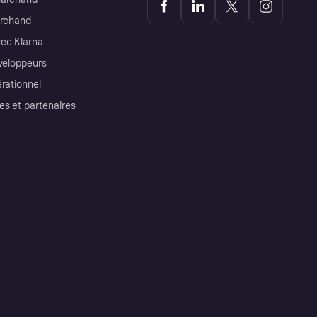
archand
ec Klarna
éveloppeurs
érationnel
es et partenaires