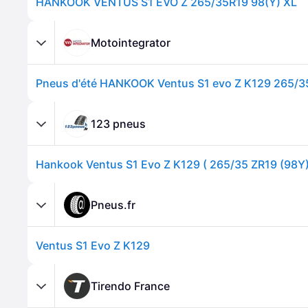
HANKOOK VENTUS S1 EVO Z 265/35R19 98(Y) XL
Motointegrator
Pneus d'été HANKOOK Ventus S1 evo Z K129 265/3
123 pneus
Pneus.fr
Ventus S1 Evo Z K129
Tirendo France