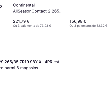
Continental
 3
AllSeasonContact 2 265
45 R20 XL Pneu
221,79 €
156,98 €
Ou 3 paiements de 73,93 €
Ou 3 paiements de 52,32 €
29 265/35 ZR19 98Y XL 4PR
 est 
ère parmi 
6
 magasins.