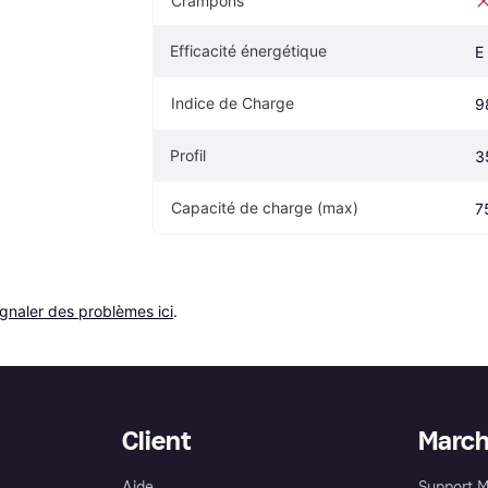
Crampons
Efficacité énergétique
E
Indice de Charge
9
Profil
3
Capacité de charge (max)
7
ignaler des problèmes ici
.
Client
Marc
Aide
Support 