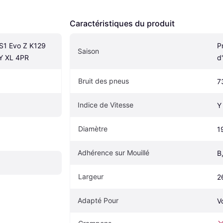
Caractéristiques du produit
S1 Evo Z K129 
P
Saison
Y XL 4PR
d
Bruit des pneus
7
Indice de Vitesse
Y
Diamètre
1
Adhérence sur Mouillé
B
Largeur
2
Adapté Pour
V