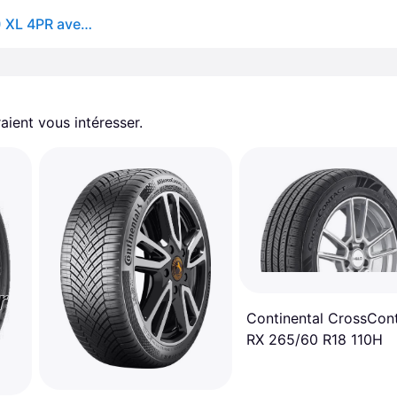
Hankook Ventus S1 Evo Z K129 ( 265/35 ZR19 (98Y) XL 4PR avec protège-jante (MFS) SBL )
aient vous intéresser.
Continental CrossCon
RX 265/60 R18 110H