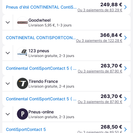
249,88 €
Pneus d'été CONTINENTAL ContiSportContact 5 235/45R20 XL 100V
Ou 3 paiements de 83,29 €
Goodwheel
Livraison 5,95 €
,
1-3 jours
366,84 €
CONTINENTAL CONTISPORTCONTACT 5 SUV 235/45R20 100V XL FR
Ou 3 paiements de 122,28 €
123 pneus
Livraison gratuite
,
2-3 jours
263,70 €
Continental ContiSportContact 5 ( 235/45 R20 100V XL SUV, avec rebord protecteur de jante )
Ou 3 paiements de 87,90 €
Tirendo France
Livraison gratuite
,
2-4 jours
263,70 €
Continental ContiSportContact 5 ( 235/45 R20 100V XL SUV, avec rebord protecteur de jante )
Ou 3 paiements de 87,90 €
Pneus-online
P
Livraison gratuite
,
2-3 jours
268,50 €
ContiSportContact 5
Ou 3 paiements de 89,50 €