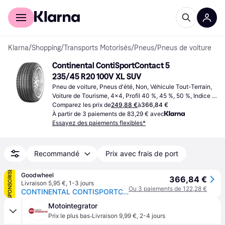
Acheter avec Klarna
Espace entreprises
Klarna
/
Shopping
/
Transports Motorisés
/
Pneus
/
Pneus de voiture
Continental ContiSportContact 5 
235/45 R20 100V XL SUV
Pneu de voiture, Pneus d'été, Non, Véhicule Tout-Terrain, 
Voiture de Tourisme, 4x4, Profil 40 %, 45 %, 50 %, Indice 
de Vitesse Y (300 km/h), V (240 km/h), W (270 km/h)
Comparez les prix de
249,88 €
à
366,84 €
À partir de 3 paiements de 83,29 € avec
Essayez des paiements flexibles*
Recommandé
Prix avec frais de port
SPONSORISÉ
Goodwheel
366,84 €
Livraison 5,95 €
,
1-3 jours
Ou 3 paiements de 122,28 €
CONTINENTAL CONTISPORTCONTACT 5 SUV 235/45R20 100V XL FR
Motointegrator
·
Prix le plus bas
Livraison 9,99 €
,
2-4 jours