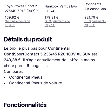
Continental
Toyo Proxes Sport 2
Hankook Ventus Evo
AllSeasonCont
275/40 ZR18 (99Y) XL
K137A
265 45 R20 XL
169,82 €
179,31 €
221,79 €
Ou 3 paiements de
Ou 3 paiements de
Ou 3 paiements 
56,60 €
59,77 €
73,93 €
Détails du produit
Le prix le plus bas pour 
Continental 
ContiSportContact 5 235/45 R20 100V XL SUV
 est 
249,88 €
. Il s'agit actuellement de l'offre la moins 
chère parmi 
6
 magasins.
Comparer:
Continental Pneus
Continental Pneus de voiture
Fonctionnalités