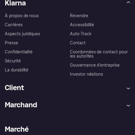
Klarna
À propos de nous
Revendre
Carrières
Accessibilité
Aspects juridiques
Auto-Track
Presse
Contact
Confidentialité
Coordonnées de contact pour
les autorités
Sécurité
Gouvernance d’entreprise
La durabilité
Investor relations
Client
Aide
Réclamations
Marchand
Login
Protection contre la fraude
Support Marchand
Portail développeurs
L'appli shopping de Klarna
Paramètres de confidentialité
Portail Marchand
Statut opérationnel
Marché
Explorez les magasins
Votre droit de rétractation