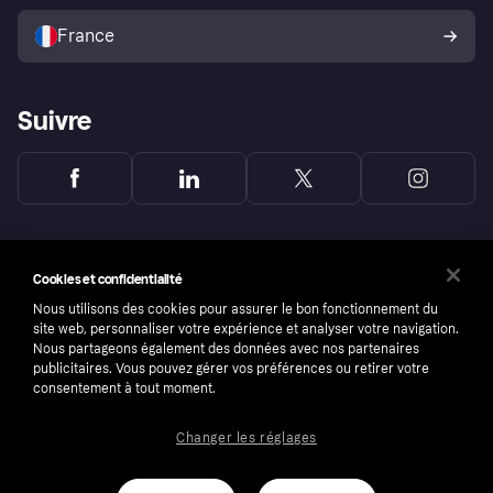
Vendre avec Klarna
Plateformes et partenaires
Politique de protection de
l’acheteur Klarna
France
Suivre
Cookies et confidentialité
Nous utilisons des cookies pour assurer le bon fonctionnement du
site web, personnaliser votre expérience et analyser votre navigation.
Nous partageons également des données avec nos partenaires
publicitaires. Vous pouvez gérer vos préférences ou retirer votre
consentement à tout moment.
Changer les réglages
Copyright © 2005-2026 Klarna Bank AB (publ). Headquarters: Stockholm, Sweden. All
rights reserved. Klarna Bank AB (publ). Sveavägen 46, 111 34 Stockholm. Organization
number: 556737-0431