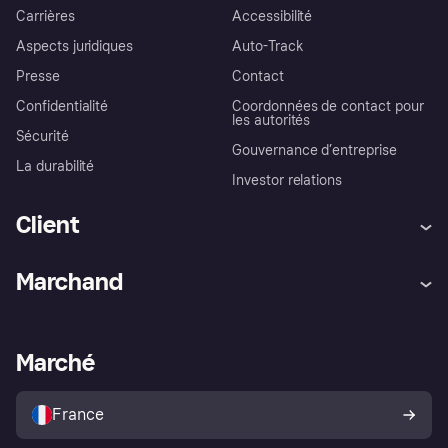
Carrières
Accessibilité
Aspects juridiques
Auto-Track
Presse
Contact
Confidentialité
Coordonnées de contact pour
les autorités
Sécurité
Gouvernance d’entreprise
La durabilité
Investor relations
Client
Aide
Réclamations
Marchand
Login
Protection contre la fraude
Support Marchand
Portail développeurs
L'appli shopping de Klarna
Paramètres de confidentialité
Portail Marchand
Statut opérationnel
Marché
Explorez les magasins
Votre droit de rétractation
Vendre avec Klarna
Plateformes et partenaires
Politique de protection de
l’acheteur Klarna
France