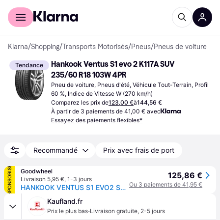
Acheter avec Klarna
Espace entreprises
Klarna
/
Shopping
/
Transports Motorisés
/
Pneus
/
Pneus de voiture
Hankook Ventus S1 evo 2 K117A SUV 
Tendance
235/60 R18 103W 4PR
Pneu de voiture, Pneus d'été, Véhicule Tout-Terrain, Profil 
60 %, Indice de Vitesse W (270 km/h)
Comparez les prix de
123,00 €
à
144,56 €
À partir de 3 paiements de 41,00 € avec
Essayez des paiements flexibles*
Recommandé
Prix avec frais de port
SPONSORISÉ
Goodwheel
125,86 €
Livraison 5,95 €
,
1-3 jours
Ou 3 paiements de 41,95 €
HANKOOK VENTUS S1 EVO2 SUV (K117A) (N1) 235/60R18 103W (N1)
Kaufland.fr
·
Prix le plus bas
Livraison gratuite
,
2-5 jours