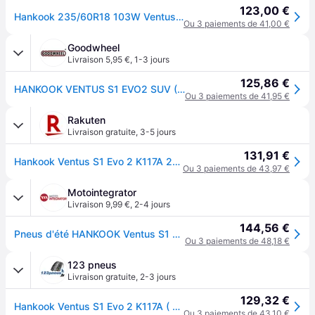
123,00 €
Hankook 235/60R18 103W Ventus S1 evo2 K117A SUV (N1)
Ou 3 paiements de 41,00 €
Goodwheel
Livraison 5,95 €
,
1-3 jours
125,86 €
HANKOOK VENTUS S1 EVO2 SUV (K117A) (N1) 235/60R18 103W (N1)
Ou 3 paiements de 41,95 €
Rakuten
Livraison gratuite
,
3-5 jours
131,91 €
Hankook Ventus S1 Evo 2 K117A 235/60 R18 103W N1 SBL SBL
Ou 3 paiements de 43,97 €
Motointegrator
Livraison 9,99 €
,
2-4 jours
144,56 €
Pneus d'été HANKOOK Ventus S1 evo2 SUV K117A 235/60R18 103W
Ou 3 paiements de 48,18 €
123 pneus
Livraison gratuite
,
2-3 jours
129,32 €
Hankook Ventus S1 Evo 2 K117A ( 235/60 R18 103W 4PR N1, SUV, avec protège-jante (MFS) SBL )
Ou 3 paiements de 43,10 €