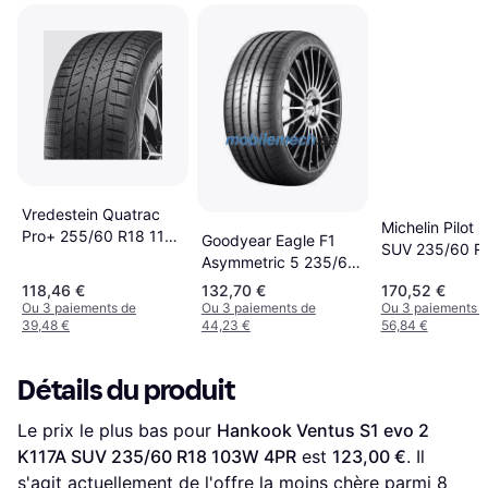
Vredestein Quatrac
Michelin Pilot 
Pro+ 255/60 R18 112V
Goodyear Eagle F1
SUV 235/60 R
XL
Asymmetric 5 235/60
107W XL AR
R18 103W MO
118,46 €
132,70 €
170,52 €
Ou 3 paiements de
Ou 3 paiements de
Ou 3 paiements 
39,48 €
44,23 €
56,84 €
Détails du produit
Le prix le plus bas pour 
Hankook Ventus S1 evo 2 
K117A SUV 235/60 R18 103W 4PR
 est 
123,00 €
. Il 
s'agit actuellement de l'offre la moins chère parmi 
8