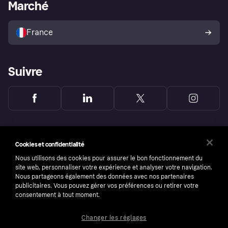
Portail Marchand
Statut opérationnel
Marché
Explorez les magasins
Votre droit de rétractation
Vendre avec Klarna
Plateformes et partenaires
Politique de protection de
l’acheteur Klarna
France
Suivre
Cookies et confidentialité
Nous utilisons des cookies pour assurer le bon fonctionnement du
site web, personnaliser votre expérience et analyser votre navigation.
Nous partageons également des données avec nos partenaires
publicitaires. Vous pouvez gérer vos préférences ou retirer votre
consentement à tout moment.
Changer les réglages