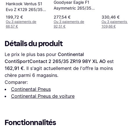
Goodyear Eagle F1
Hankook Ventus S1
Asymmetric 265/35
Evo Z K129 265/35
ZR19 94Y
ZR19 98Y XL 4PR
199,72 €
277,54 €
330,46 €
Ou 3 paiements de
Ou 3 paiements de
Ou 3 paiements 
66,57 €
92,51 €
109,66 €
Détails du produit
Le prix le plus bas pour 
Continental 
ContiSportContact 2 265/35 ZR19 98Y XL AO
 est 
162,91 €
. Il s'agit actuellement de l'offre la moins 
chère parmi 
6
 magasins.
Comparer:
Continental Pneus
Continental Pneus de voiture
Fonctionnalités