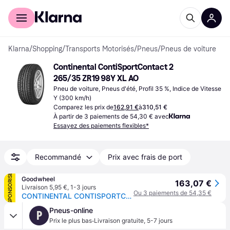
Acheter avec Klarna
Espace entreprises
Klarna
/
Shopping
/
Transports Motorisés
/
Pneus
/
Pneus de voiture
Continental ContiSportContact 2 
265/35 ZR19 98Y XL AO
Pneu de voiture, Pneus d'été, Profil 35 %, Indice de Vitesse 
Y (300 km/h)
Comparez les prix de
162,91 €
à
310,51 €
À partir de 3 paiements de 54,30 € avec
Essayez des paiements flexibles*
Recommandé
Prix avec frais de port
SPONSORISÉ
Goodwheel
163,07 €
Livraison 5,95 €
,
1-3 jours
Ou 3 paiements de 54,35 €
CONTINENTAL CONTISPORTCONTACT 2 (AO) 265/35R19 98Y (AO) XL FR
Pneus-online
P
·
Prix le plus bas
Livraison gratuite
,
5-7 jours