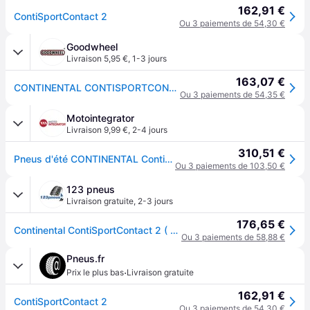
162,91 €
ContiSportContact 2
Ou 3 paiements de 54,30 €
Goodwheel
Livraison 5,95 €
,
1-3 jours
163,07 €
CONTINENTAL CONTISPORTCONTACT 2 (AO) 265/35R19 98Y (AO) XL FR
Ou 3 paiements de 54,35 €
Motointegrator
Livraison 9,99 €
,
2-4 jours
310,51 €
Pneus d'été CONTINENTAL ContiSportContact 2 265/35R19 XL 98Y
Ou 3 paiements de 103,50 €
123 pneus
Livraison gratuite
,
2-3 jours
176,65 €
Continental ContiSportContact 2 ( 265/35 ZR19 98Y XL AO, avec rebord protecteur de jante )
Ou 3 paiements de 58,88 €
Pneus.fr
·
Prix le plus bas
Livraison gratuite
162,91 €
ContiSportContact 2
Ou 3 paiements de 54,30 €