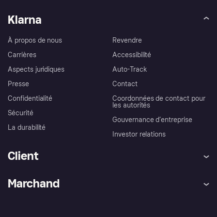
Klarna
À propos de nous
Revendre
Carrières
Accessibilité
Aspects juridiques
Auto-Track
Presse
Contact
Confidentialité
Coordonnées de contact pour
les autorités
Sécurité
Gouvernance d’entreprise
La durabilité
Investor relations
Client
Aide
Réclamations
Marchand
Login
Protection contre la fraude
Support Marchand
Portail développeurs
L'appli shopping de Klarna
Paramètres de confidentialité