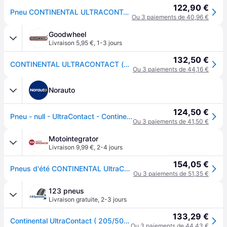
122,90 €
Pneu CONTINENTAL ULTRACONTACT 205/50 R17 89V - Réf. 3063555
Ou 3 paiements de 40,96 €
Goodwheel
Livraison 5,95 €
,
1-3 jours
132,50 €
CONTINENTAL ULTRACONTACT (EVc) 205/50R17 89V (EVc) FR BSW
Ou 3 paiements de 44,16 €
Norauto
124,50 €
Pneu - null - UltraContact - Continental - 205-50-17-89-V
Ou 3 paiements de 41,50 €
Motointegrator
Livraison 9,99 €
,
2-4 jours
154,05 €
Pneus d'été CONTINENTAL UltraContact 205/50R17 89V
Ou 3 paiements de 51,35 €
123 pneus
Livraison gratuite
,
2-3 jours
133,29 €
Continental UltraContact ( 205/50 R17 89V EVc, avec rebord protecteur de jante )
Ou 3 paiements de 44,43 €