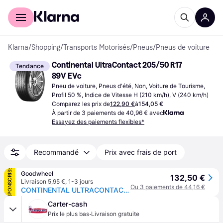
Acheter avec Klarna
Espace entreprises
Klarna
/
Shopping
/
Transports Motorisés
/
Pneus
/
Pneus de voiture
Continental UltraContact 205/50 R17 
Tendance
89V EVc
Pneu de voiture, Pneus d'été, Non, Voiture de Tourisme, 
Profil 50 %, Indice de Vitesse H (210 km/h), V (240 km/h)
Comparez les prix de
122,90 €
à
154,05 €
À partir de 3 paiements de 40,96 € avec
Essayez des paiements flexibles*
Recommandé
Prix avec frais de port
SPONSORISÉ
Goodwheel
132,50 €
Livraison 5,95 €
,
1-3 jours
Ou 3 paiements de 44,16 €
CONTINENTAL ULTRACONTACT (EVc) 205/50R17 89V (EVc) FR BSW
Carter-cash
·
Prix le plus bas
Livraison gratuite