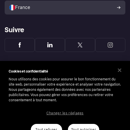
l’acheteur Klarna
France
Suivre
Cookies et confidentialité
Nous utilisons des cookies pour assurer le bon fonctionnement du
site web, personnaliser votre expérience et analyser votre navigation.
Nous partageons également des données avec nos partenaires
publicitaires. Vous pouvez gérer vos préférences ou retirer votre
consentement à tout moment.
Changer les réglages
Copyright © 2005-2026 Klarna Bank AB (publ). Headquarters: Stockholm, Sweden. All
rights reserved. Klarna Bank AB (publ). Sveavägen 46, 111 34 Stockholm. Organization
number: 556737-0431
Tout refuser
Tout autoriser