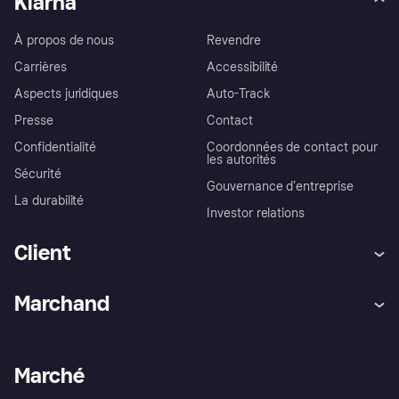
Klarna
À propos de nous
Revendre
Carrières
Accessibilité
Aspects juridiques
Auto-Track
Presse
Contact
Confidentialité
Coordonnées de contact pour
les autorités
Sécurité
Gouvernance d’entreprise
La durabilité
Investor relations
Client
Aide
Réclamations
Marchand
Login
Protection contre la fraude
Support Marchand
Portail développeurs
L'appli shopping de Klarna
Paramètres de confidentialité
Portail Marchand
Statut opérationnel
Marché
Explorez les magasins
Votre droit de rétractation
Vendre avec Klarna
Plateformes et partenaires
Politique de protection de