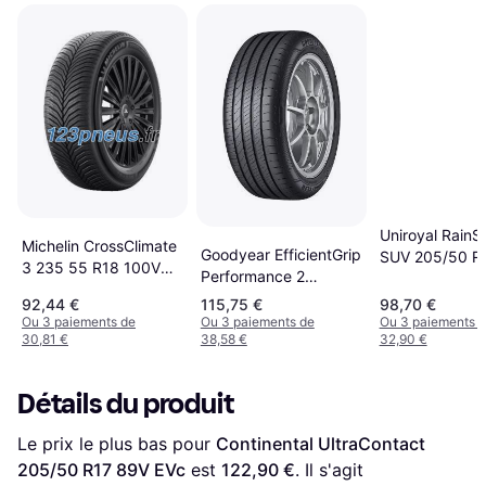
Uniroyal RainS
Michelin CrossClimate
Goodyear EfficientGrip
SUV 205/50 R
3 235 55 R18 100V
Performance 2
XL
Tire
205/50 R17 89V
92,44 €
115,75 €
98,70 €
Ou 3 paiements de
Ou 3 paiements de
Ou 3 paiements 
30,81 €
38,58 €
32,90 €
Détails du produit
Le prix le plus bas pour 
Continental UltraContact 
205/50 R17 89V EVc
 est 
122,90 €
. Il s'agit 