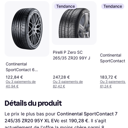
Tendance
Tendance
Pirelli P Zero SC
Continental
265/35 ZR20 99Y J
SportContact 
Continental
255/35 ZR20 
SportContact 6
235/40 R18 95Y XL
122,84 €
247,28 €
183,72 €
EVc
Ou 3 paiements de
Ou 3 paiements de
Ou 3 paiements 
40,94 €
82,42 €
61,24 €
Détails du produit
Le prix le plus bas pour 
Continental SportContact 7 
245/35 ZR20 95Y XL EVc
 est 
190,28 €
. Il s'agit 
actuellement de l'offre la moins chère parmi 
8