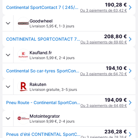
190,28 €
Continental SportContact 7 ( 245/35 ZR20 (95Y) XL EVc, avec rebord protecteur de jante )
Ou 3 paiements de 63,42 €
Goodwheel
Livraison 5,95 €
,
1-3 jours
208,80 €
CONTINENTAL SPORTCONTACT 7 (EVc) 245/35R20 95(Y) (EVc) XL FR BSW
Ou 3 paiements de 69,60 €
Kaufland.fr
Livraison 5,99 €
,
2-4 jours
194,10 €
Continental So car-tyres SportContact™ 7 ( 245/35 ZR20 (95Y) XL EVc, avec rebord protecteur de jante )
Ou 3 paiements de 64,70 €
Rakuten
Livraison gratuite
,
3-5 jours
194,09 €
Pneu Route - Continental SportContact 7 ( 245/35 ZR20 (95Y) XL EVc )
Ou 3 paiements de 64,69 €
Motointegrator
Livraison 9,99 €
,
2-4 jours
236,28 €
Pneus d'été CONTINENTAL SportContact 7 245/35R20 XL 95Y
Ou 3 paiements de 78,76 €