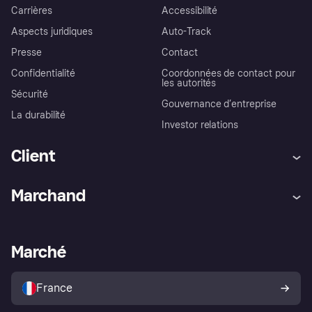
Carrières
Accessibilité
Aspects juridiques
Auto-Track
Presse
Contact
Confidentialité
Coordonnées de contact pour
les autorités
Sécurité
Gouvernance d’entreprise
La durabilité
Investor relations
Client
Aide
Réclamations
Marchand
Login
Protection contre la fraude
Support Marchand
Portail développeurs
L'appli shopping de Klarna
Paramètres de confidentialité
Portail Marchand
Statut opérationnel
Marché
Explorez les magasins
Votre droit de rétractation
Vendre avec Klarna
Plateformes et partenaires
Politique de protection de
l’acheteur Klarna
France