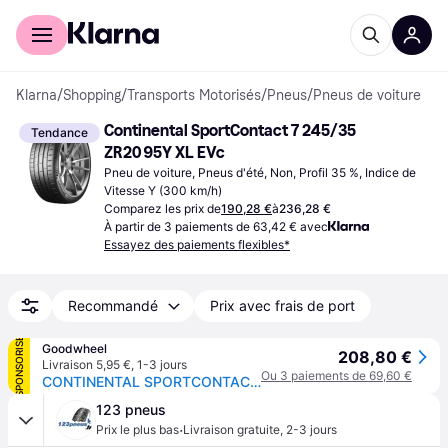
Acheter avec Klarna
Espace entreprises
Klarna
/
Shopping
/
Transports Motorisés
/
Pneus
/
Pneus de voiture
Continental SportContact 7 245/35 
Tendance
ZR20 95Y XL EVc
Pneu de voiture, Pneus d'été, Non, Profil 35 %, Indice de 
Vitesse Y (300 km/h)
Comparez les prix de
190,28 €
à
236,28 €
À partir de 3 paiements de 63,42 € avec
Essayez des paiements flexibles*
Recommandé
Prix avec frais de port
SPONSORISÉ
Goodwheel
208,80 €
Livraison 5,95 €
,
1-3 jours
Ou 3 paiements de 69,60 €
CONTINENTAL SPORTCONTACT 7 (EVc) 245/35R20 95(Y) (EVc) XL FR BSW
123 pneus
·
Prix le plus bas
Livraison gratuite
,
2-3 jours