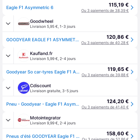
115,19 €
Eagle F1 Asymmetric 6
Ou 3 paiements de 38,39 €
Goodwheel
Livraison 5,95 €
,
1-3 jours
120,86 €
GOODYEAR EAGLE F1 ASYMMETRIC 6 245/40R18 93Y MFS BSW
Ou 3 paiements de 40,28 €
Kaufland.fr
Livraison 5,99 €
,
2-4 jours
119,65 €
Goodyear So car-tyres Eagle F1 Asymmetric 6 ( 245/40 R18 93Y EVR, avec protège-jante (MFS) )
Ou 3 paiements de 39,88 €
Cdiscount
Livraison gratuite
,
3-5 jours
124,20 €
Pneu - Goodyear - Eagle F1 Asymmetric 6 - 245/40 R18 - Été - Vitesse Y
Ou 3 paiements de 41,40 €
Motointegrator
Livraison 9,99 €
,
2-4 jours
158,60 €
Pneus d'été GOODYEAR Eagle F1 Asymmetric 6 245/40R18 93Y
Ou 3 paiements de 52,86 €