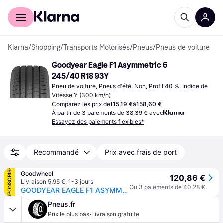
Acheter avec Klarna
Espace entreprises
Klarna
/
Shopping
/
Transports Motorisés
/
Pneus
/
Pneus de voiture
Goodyear Eagle F1 Asymmetric 6 
245/40 R18 93Y
Pneu de voiture, Pneus d'été, Non, Profil 40 %, Indice de 
Vitesse Y (300 km/h)
Comparez les prix de
115,19 €
à
158,60 €
À partir de 3 paiements de 38,39 € avec
Essayez des paiements flexibles*
Recommandé
Prix avec frais de port
SPONSORISÉ
Goodwheel
120,86 €
Livraison 5,95 €
,
1-3 jours
Ou 3 paiements de 40,28 €
GOODYEAR EAGLE F1 ASYMMETRIC 6 245/40R18 93Y MFS BSW
Pneus.fr
·
Prix le plus bas
Livraison gratuite