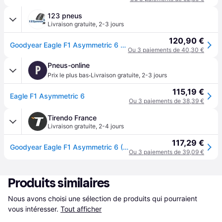
123 pneus
Livraison gratuite
,
2-3 jours
120,90 €
Goodyear Eagle F1 Asymmetric 6 ( 245/40 R18 93Y EVR, avec protège-jante (MFS) )
Ou 3 paiements de 40,30 €
Pneus-online
P
·
Prix le plus bas
Livraison gratuite
,
2-3 jours
115,19 €
Eagle F1 Asymmetric 6
Ou 3 paiements de 38,39 €
Tirendo France
Livraison gratuite
,
2-4 jours
117,29 €
Goodyear Eagle F1 Asymmetric 6 ( 245/40 R18 93Y EVR, avec protège-jante (MFS) )
Ou 3 paiements de 39,09 €
Produits similaires
Nous avons choisi une sélection de produits qui pourraient 
vous intéresser.
Tout afficher