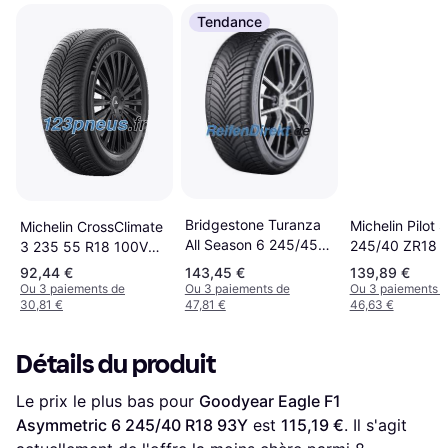
Tendance
Bridgestone Turanza
Michelin Pilot 
Michelin CrossClimate
All Season 6 245/45
245/40 ZR18 
3 235 55 R18 100V
R18 100Y XL
Tire
92,44 €
143,45 €
139,89 €
Ou 3 paiements de
Ou 3 paiements de
Ou 3 paiements 
30,81 €
47,81 €
46,63 €
Détails du produit
Le prix le plus bas pour 
Goodyear Eagle F1 
Asymmetric 6 245/40 R18 93Y
 est 
115,19 €
. Il s'agit 