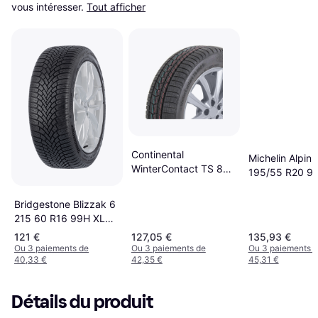
vous intéresser.
Tout afficher
Continental
Michelin Alpin 
WinterContact TS 860
195/55 R20 9
S 195/55 R16 91H XL
Bridgestone Blizzak 6
215 60 R16 99H XL
Tyres
121 €
127,05 €
135,93 €
Ou 3 paiements de
Ou 3 paiements de
Ou 3 paiements 
40,33 €
42,35 €
45,31 €
Détails du produit