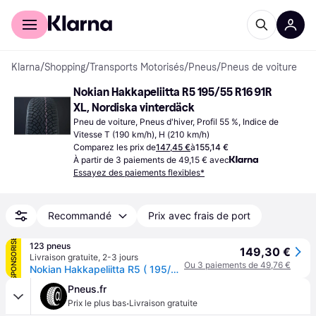
Acheter avec Klarna
Espace entreprises
Klarna
/
Shopping
/
Transports Motorisés
/
Pneus
/
Pneus de voiture
Nokian Hakkapeliitta R5 195/55 R16 91R 
XL, Nordiska vinterdäck
Pneu de voiture, Pneus d'hiver, Profil 55 %, Indice de 
Vitesse T (190 km/h), H (210 km/h)
Comparez les prix de
147,45 €
à
155,14 €
À partir de 3 paiements de 49,15 € avec
Essayez des paiements flexibles*
Recommandé
Prix avec frais de port
SPONSORISÉ
123 pneus
149,30 €
Livraison gratuite
,
2-3 jours
Ou 3 paiements de 49,76 €
Nokian Hakkapeliitta R5 ( 195/55 R16 91R XL, Pneus nordiques )
Pneus.fr
·
Prix le plus bas
Livraison gratuite