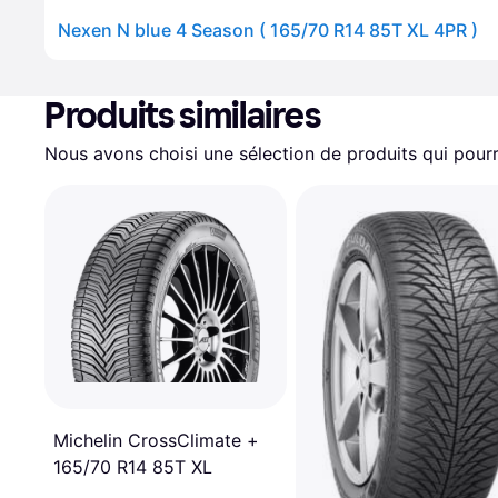
Nexen N blue 4 Season ( 165/70 R14 85T XL 4PR )
Produits similaires
Nous avons choisi une sélection de produits qui pourr
Michelin CrossClimate +
165/70 R14 85T XL