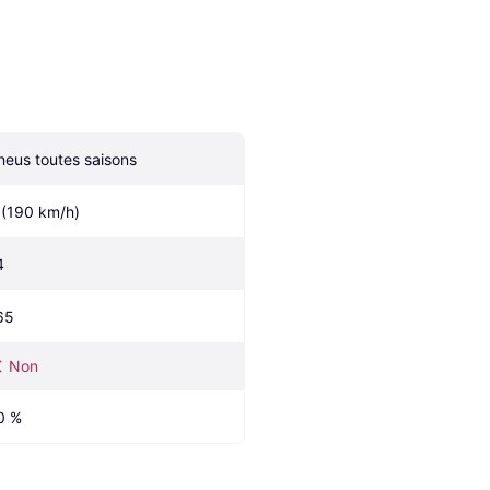
neus toutes saisons
 (190 km/h)
4
65
Non
0 %