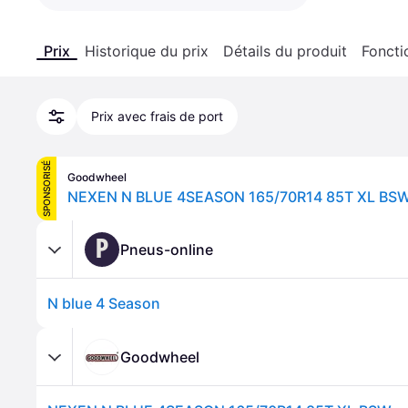
Prix
Historique du prix
Détails du produit
Foncti
Prix avec frais de port
SPONSORISÉ
Goodwheel
NEXEN N BLUE 4SEASON 165/70R14 85T XL BS
P
Pneus-online
N blue 4 Season
Goodwheel