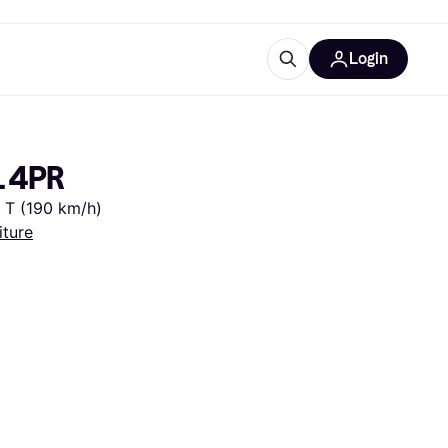
Login
lus d'informations
de bureau
u'est-ce que Klarna?
L 4PR
e T (190 km/h)
iture
catégories