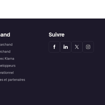
hand
Suivre
Marchand
archand
ec Klarna
éveloppeurs
érationnel
es et partenaires