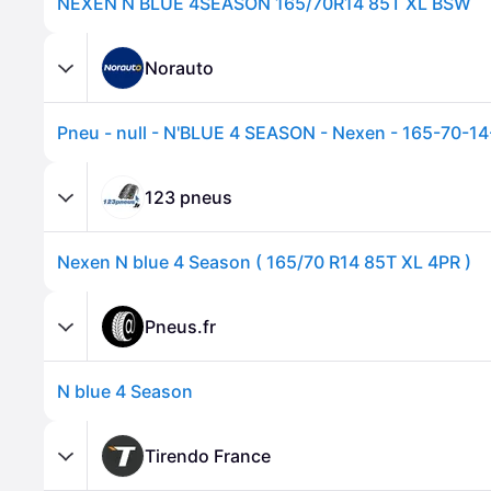
NEXEN N BLUE 4SEASON 165/70R14 85T XL BSW
Norauto
Pneu - null - N'BLUE 4 SEASON - Nexen - 165-70-1
123 pneus
Nexen N blue 4 Season ( 165/70 R14 85T XL 4PR )
Pneus.fr
N blue 4 Season
Tirendo France