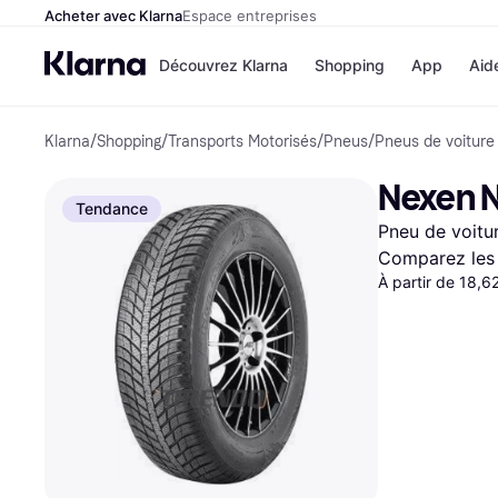
Acheter avec Klarna
Espace entreprises
Découvrez Klarna
Shopping
App
Aid
Klarna
/
Shopping
/
Transports Motorisés
/
Pneus
/
Pneus de voiture
Options de paiem
Magasins
Toutes les options d
Cdiscoun
Nexen N
paiement
Airbnb
Tendance
Payer maintenant
Booking.
Pneu de voitur
Paiement en 3 fois
Temu
Paiement à 30 jours
JD Sport
Comparez les 
Klarna sur Apple Pa
À partir de 18,6
Voir tous les