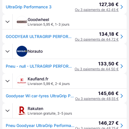
127,36 €
UltraGrip Performance 3
Ou 3 paiements de 42,45 €
Goodwheel
Livraison 5,95 €
,
1-3 jours
134,18 €
GOODYEAR ULTRAGRIP PERFORMANCE 3 205/50R17 93H XL MFS BSW
Ou 3 paiements de 44,72 €
Norauto
133,50 €
Pneu - null - ULTRAGRIP PERFORMANCE 3 - Goodyear - 205-50-17-93-H
Ou 3 paiements de 44,50 €
Kaufland.fr
Livraison 5,99 €
,
2-4 jours
145,66 €
Goodyear Wi car-tyres UltraGrip Performance 3 ( 205/50 R17 93H XL EVR, avec protège-jante (MFS) )
Ou 3 paiements de 48,55 €
Rakuten
Livraison gratuite
,
3-5 jours
146,27 €
Pneu Goodyear UltraGrip Performance 3 ( 205/50 R17 93H XL )
Ou 3 paiements de 48,75 €