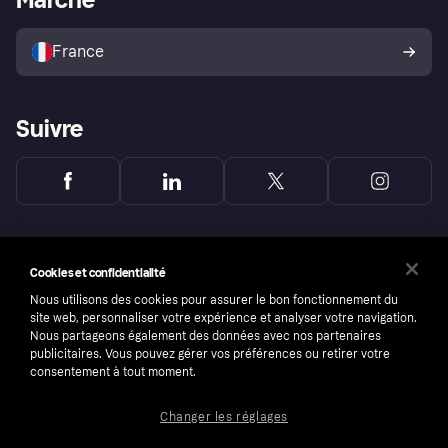
Vendre avec Klarna
Plateformes et partenaires
Politique de protection de
l’acheteur Klarna
France
Suivre
Cookies et confidentialité
Nous utilisons des cookies pour assurer le bon fonctionnement du
site web, personnaliser votre expérience et analyser votre navigation.
Nous partageons également des données avec nos partenaires
publicitaires. Vous pouvez gérer vos préférences ou retirer votre
consentement à tout moment.
Changer les réglages
Copyright © 2005-2026 Klarna Bank AB (publ). Headquarters: Stockholm, Sweden. All
rights reserved. Klarna Bank AB (publ). Sveavägen 46, 111 34 Stockholm. Organization