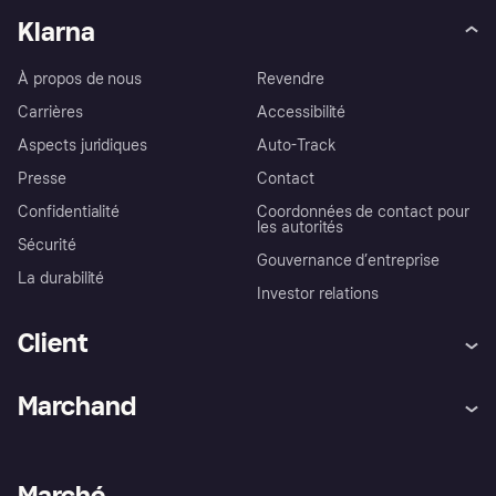
Klarna
À propos de nous
Revendre
Carrières
Accessibilité
Aspects juridiques
Auto-Track
Presse
Contact
Confidentialité
Coordonnées de contact pour
les autorités
Sécurité
Gouvernance d’entreprise
La durabilité
Investor relations
Client
Aide
Réclamations
Marchand
Login
Protection contre la fraude
Support Marchand
Portail développeurs
L'appli shopping de Klarna
Paramètres de confidentialité
Portail Marchand
Statut opérationnel
Marché
Explorez les magasins
Votre droit de rétractation