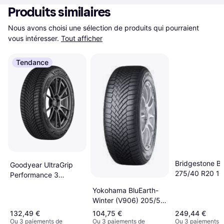
Produits similaires
Nous avons choisi une sélection de produits qui pourraient 
vous intéresser.
Tout afficher
Tendance
Bridgestone Bl
Goodyear UltraGrip
275/40 R20 1
Performance 3
205/50 R17 93V XL
Yokohama BluEarth-
Winter (V906) 205/50
R17 93V XL RPB
132,49 €
104,75 €
249,44 €
Ou 3 paiements de
Ou 3 paiements de
Ou 3 paiements 