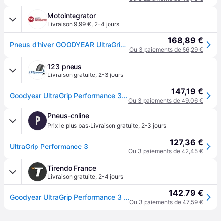
Motointegrator
Livraison 9,99 €
,
2-4 jours
168,89 €
Pneus d'hiver GOODYEAR UltraGrip Performance 3 205/50R17 93H XL
Ou 3 paiements de 56,29 €
123 pneus
Livraison gratuite
,
2-3 jours
147,19 €
Goodyear UltraGrip Performance 3 ( 205/50 R17 93H XL EVR, avec protège-jante (MFS) )
Ou 3 paiements de 49,06 €
Pneus-online
P
·
Prix le plus bas
Livraison gratuite
,
2-3 jours
127,36 €
UltraGrip Performance 3
Ou 3 paiements de 42,45 €
Tirendo France
Livraison gratuite
,
2-4 jours
142,79 €
Goodyear UltraGrip Performance 3 ( 205/50 R17 93H XL EVR, avec protège-jante (MFS) )
Ou 3 paiements de 47,59 €