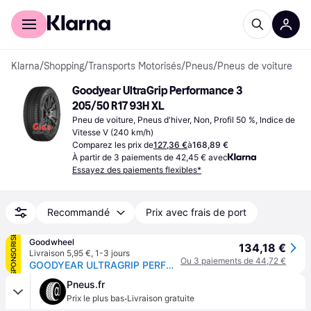
Acheter avec Klarna
Espace entreprises
Klarna
/
Shopping
/
Transports Motorisés
/
Pneus
/
Pneus de voiture
Goodyear UltraGrip Performance 3 
205/50 R17 93H XL
Pneu de voiture, Pneus d'hiver, Non, Profil 50 %, Indice de 
Vitesse V (240 km/h)
Comparez les prix de
127,36 €
à
168,89 €
À partir de 3 paiements de 42,45 € avec
Essayez des paiements flexibles*
Recommandé
Prix avec frais de port
SPONSORISÉ
Goodwheel
134,18 €
Livraison 5,95 €
,
1-3 jours
Ou 3 paiements de 44,72 €
GOODYEAR ULTRAGRIP PERFORMANCE 3 205/50R17 93H XL MFS BSW
Pneus.fr
·
Prix le plus bas
Livraison gratuite