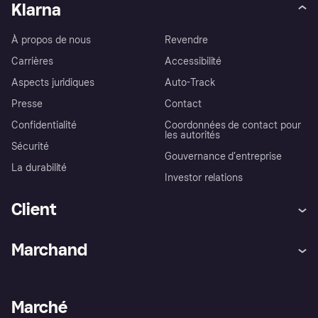
Klarna
À propos de nous
Revendre
Carrières
Accessibilité
Aspects juridiques
Auto-Track
Presse
Contact
Confidentialité
Coordonnées de contact pour
les autorités
Sécurité
Gouvernance d’entreprise
La durabilité
Investor relations
Client
Aide
Réclamations
Marchand
Login
Protection contre la fraude
Support Marchand
Portail développeurs
L'appli shopping de Klarna
Paramètres de confidentialité
Portail Marchand
Statut opérationnel
Marché
Explorez les magasins
Votre droit de rétractation