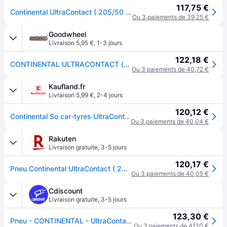
117,75 €
Continental UltraContact ( 205/50 R17 93Y XL EVc, avec rebord protecteur de jante )
Ou 3 paiements de 39,25 €
Goodwheel
Livraison 5,95 €
,
1-3 jours
122,18 €
CONTINENTAL ULTRACONTACT (EVc) 205/50R17 93Y (EVc) XL FR BSW
Ou 3 paiements de 40,72 €
Kaufland.fr
Livraison 5,99 €
,
2-4 jours
120,12 €
Continental So car-tyres UltraContact ( 205/50 R17 93Y XL EVc, avec rebord protecteur de jante )
Ou 3 paiements de 40,04 €
Rakuten
Livraison gratuite
,
3-5 jours
120,17 €
Pneu Continental UltraContact ( 205/50 R17 93Y XL EVc )
Ou 3 paiements de 40,05 €
Cdiscount
Livraison gratuite
,
3-5 jours
123,30 €
Pneu - CONTINENTAL - UltraContact - 205/50 R17 - Été - Vitesse Y - XL
Ou 3 paiements de 41,10 €