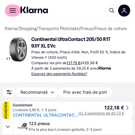
Acheter avec Klarna
Espace entreprises
Klarna
/
Shopping
/
Transports Motorisés
/
Pneus
/
Pneus de voiture
Continental UltraContact 205/50 R17 
93Y XL EVc
Pneu de voiture, Pneus d'été, Non, Profil 50 %, Indice de 
Vitesse Y (300 km/h)
+
1
Comparez les prix de
117,75 €
à
123,30 €
À partir de 3 paiements de 39,25 € avec
Essayez des paiements flexibles*
Recommandé
Prix avec frais de port
SPONSORISÉ
Goodwheel
122,18 €
Livraison 5,95 €
,
1-3 jours
Ou 3 paiements de 40,72 €
CONTINENTAL ULTRACONTACT (EVc) 205/50R17 93Y (EVc) XL FR BSW
123 pneus
·
Prix le plus bas
Livraison gratuite
,
2-3 jours