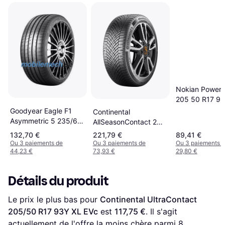
Nokian Powerp
205 50 R17 93
Aramid Sidewal
Goodyear Eagle F1
Continental
Asymmetric 5 235/60
AllSeasonContact 2
R18 103W MO
265 45 R20 XL Pneu
132,70 €
221,79 €
89,41 €
Ou 3 paiements de
Ou 3 paiements de
Ou 3 paiements 
44,23 €
73,93 €
29,80 €
Détails du produit
Le prix le plus bas pour 
Continental UltraContact 
205/50 R17 93Y XL EVc
 est 
117,75 €
. Il s'agit 
actuellement de l'offre la moins chère parmi 
8