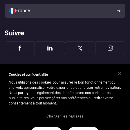
Vendre avec Klarna
Plateformes et partenaires
Politique de protection de
l’acheteur Klarna
France
Suivre
Cookies et confidentialité
Nous utilisons des cookies pour assurer le bon fonctionnement du
site web, personnaliser votre expérience et analyser votre navigation.
Nous partageons également des données avec nos partenaires
publicitaires. Vous pouvez gérer vos préférences ou retirer votre
consentement à tout moment.
Changer les réglages
Copyright © 2005-2026 Klarna Bank AB (publ). Headquarters: Stockholm, Sweden. All
rights reserved. Klarna Bank AB (publ). Sveavägen 46, 111 34 Stockholm. Organization
number: 556737-0431