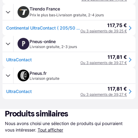
Tirendo France
·
Prix le plus bas
Livraison gratuite
,
2-4 jours
117,75 €
Continental UltraContact ( 205/50 R17 93Y XL EVc, avec rebord protecteur de jante )
Ou 3 paiements de 39,25 €
Pneus-online
P
Livraison gratuite
,
2-3 jours
117,81 €
UltraContact
Ou 3 paiements de 39,27 €
Pneus.fr
Livraison gratuite
117,81 €
UltraContact
Ou 3 paiements de 39,27 €
Produits similaires
Nous avons choisi une sélection de produits qui pourraient 
vous intéresser.
Tout afficher