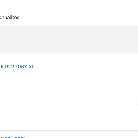
onnalités
Pneu Hankook Ventus S1 Evo 3 EV K127E ( 285/35 R22 106Y XL 4PR AO, EV, SoundAbsorber, SBL )