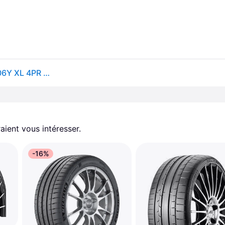
Hankook Ventus S1 Evo 3 EV K127E ( 285/35 R22 106Y XL 4PR AO, EV, SoundAbsorber, avec protège-jante (MFS) SBL )
aient vous intéresser.
-16%