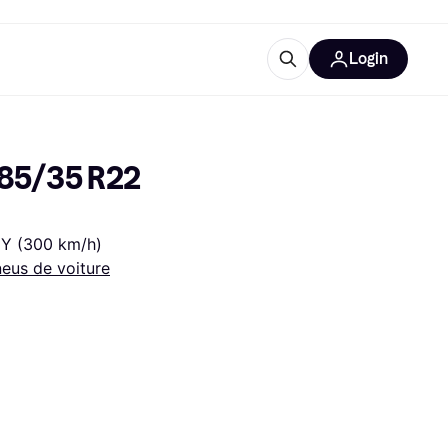
Login
lus d'informations
de bureau
u'est-ce que Klarna?
85/35 R22 
e Y (300 km/h)
eus de voiture
catégories