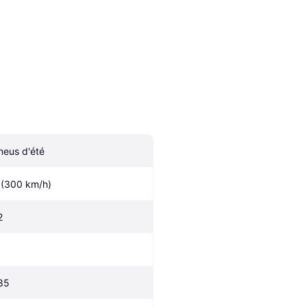
neus d'été
 (300 km/h)
2
85