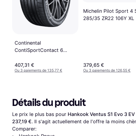
Michelin Pilot Sport 4 
285/35 ZR22 106Y XL
Continental
ContiSportContact 6
285/35 R23 107Y XL
ContiSilent FR
407,31 €
379,65 €
Ou 3 paiements de 135,77 €
Ou 3 paiements de 126,55 €
Détails du produit
Le prix le plus bas pour 
Hankook Ventus S1 Evo 3 EV
237,19 €
. Il s'agit actuellement de l'offre la moins chè
Comparer:
Hankook Pneus