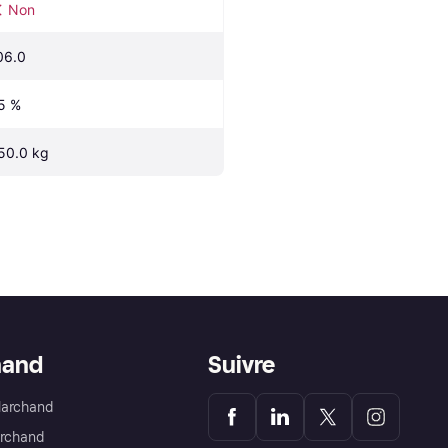
Non
06.0
5 %
50.0 kg
hand
Suivre
Marchand
archand