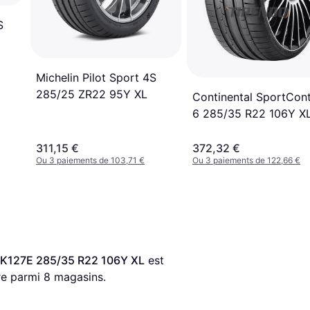
S
Michelin Pilot Sport 4S
285/25 ZR22 95Y XL
Continental SportCon
6 285/35 R22 106Y X
ContiSilent
311,15 €
372,32 €
Ou 3 paiements de 103,71 €
Ou 3 paiements de 122,66 €
 K127E 285/35 R22 106Y XL
 est 
re parmi 
8
 magasins.