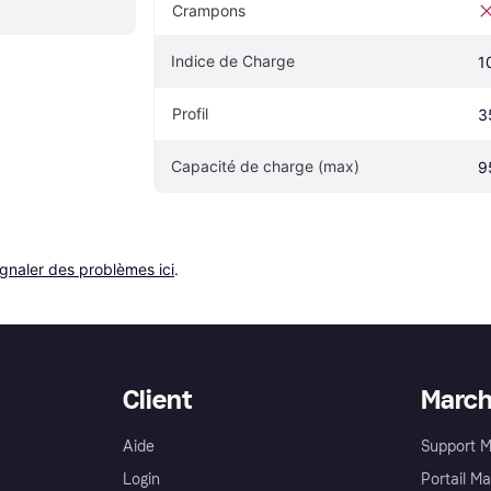
Crampons
Indice de Charge
1
Profil
3
Capacité de charge (max)
9
ignaler des problèmes ici
.
Client
Marc
Aide
Support 
Login
Portail M