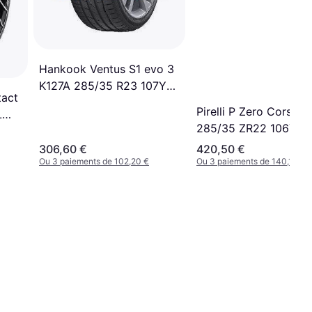
Hankook Ventus S1 evo 3
K127A 285/35 R23 107Y
tact
XL 4PR
Pirelli P Zero Corsa 
L
285/35 ZR22 106Y X
306,60 €
420,50 €
Ou 3 paiements de 102,20 €
Ou 3 paiements de 140,16 €