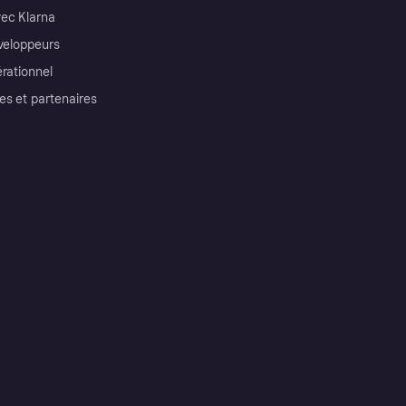
ec Klarna
éveloppeurs
érationnel
es et partenaires