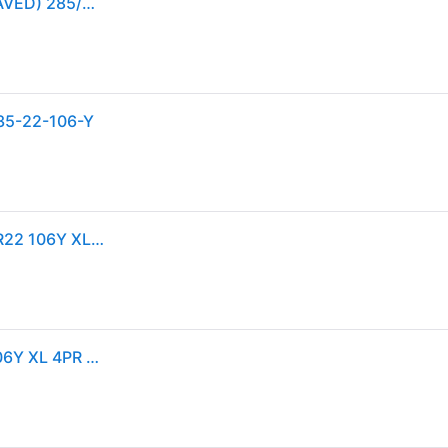
HANKOOK VENTUS S1 EVO3 EV (AO) (LASER ENGRAVED) 285/35R22 106Y (AO) (LASER ENGRAVED) XL SBL SOUND ABSORBER
-35-22-106-Y
Pneu Hankook Ventus S1 Evo 3 EV K127E ( 285/35 R22 106Y XL 4PR AO, EV, SoundAbsorber, SBL )
Hankook Ventus S1 Evo 3 EV K127E ( 285/35 R22 106Y XL 4PR AO, EV, SoundAbsorber, avec protège-jante (MFS) SBL )