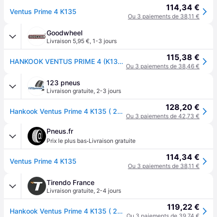
114,34 €
Ventus Prime 4 K135
Ou 3 paiements de 38,11 €
Goodwheel
Livraison 5,95 €
,
1-3 jours
115,38 €
HANKOOK VENTUS PRIME 4 (K135) 225/50R17 98W XL SBL
Ou 3 paiements de 38,46 €
123 pneus
Livraison gratuite
,
2-3 jours
128,20 €
Hankook Ventus Prime 4 K135 ( 225/50 R17 98W XL )
Ou 3 paiements de 42,73 €
Pneus.fr
·
Prix le plus bas
Livraison gratuite
114,34 €
Ventus Prime 4 K135
Ou 3 paiements de 38,11 €
Tirendo France
Livraison gratuite
,
2-4 jours
119,22 €
Hankook Ventus Prime 4 K135 ( 225/50 R17 98W XL )
Ou 3 paiements de 39,74 €