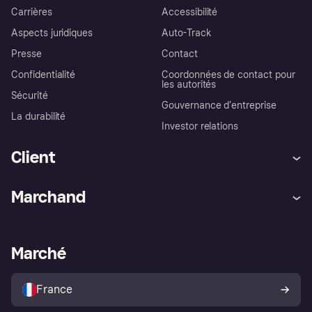
Carrières
Accessibilité
Aspects juridiques
Auto-Track
Presse
Contact
Confidentialité
Coordonnées de contact pour
les autorités
Sécurité
Gouvernance d’entreprise
La durabilité
Investor relations
Client
Aide
Réclamations
Marchand
Login
Protection contre la fraude
Support Marchand
Portail développeurs
L'appli shopping de Klarna
Paramètres de confidentialité
Portail Marchand
Statut opérationnel
Marché
Explorez les magasins
Votre droit de rétractation
Vendre avec Klarna
Plateformes et partenaires
Politique de protection de
l’acheteur Klarna
France