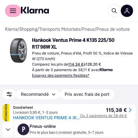
Acheter avec Klarna
Espace entreprises
Klarna
/
Shopping
/
Transports Motorisés
/
Pneus
/
Pneus de voiture
Hankook Ventus Prime 4 K135 225/50 
R17 98W XL
Pneu de voiture, Pneus d'été, Profil 50 %, Indice de Vitesse 
W (270 km/h)
Comparez les prix de
114,34 €
à
128,20 €
À partir de 3 paiements de 38,11 € avec
Essayez des paiements flexibles*
Recommandé
Prix avec frais de port
SPONSORISÉ
Goodwheel
115,38 €
Livraison 5,95 €
,
1-3 jours
Ou 3 paiements de 38,46 €
HANKOOK VENTUS PRIME 4 (K135) 225/50R17 98W XL SBL
Pneus-online
P
·
Prix le plus bas
Livraison gratuite
,
5-7 jours