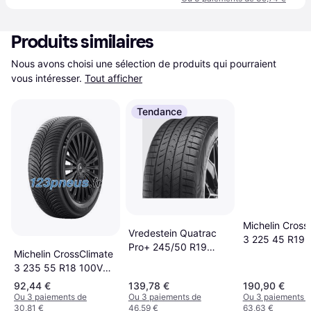
Produits similaires
Nous avons choisi une sélection de produits qui pourraient 
vous intéresser.
Tout afficher
Tendance
Michelin Cross
Vredestein Quatrac
3 225 45 R19
Pro+ 245/50 R19
EV
Michelin CrossClimate
105V XL
3 235 55 R18 100V
Tire
92,44 €
139,78 €
190,90 €
Ou 3 paiements de
Ou 3 paiements de
Ou 3 paiements 
30,81 €
46,59 €
63,63 €